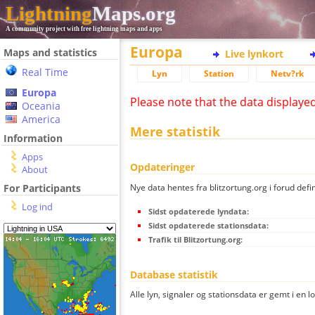
Lightning
Maps.org
A community project with free lightning maps and apps
Europa
Maps and statistics
Live lynkort
Real Time
Lyn
Station
Netv?rk
Europa
Please note that the data displaye
Oceania
America
Mere statistik
Information
Apps
Opdateringer
About
Nye data hentes fra blitzortung.org i forud defi
For Participants
Log ind
Sidst opdaterede lyndata:
Sidst opdaterede stationsdata:
Trafik til Blitzortung.org:
Database statistik
Alle lyn, signaler og stationsdata er gemt i en