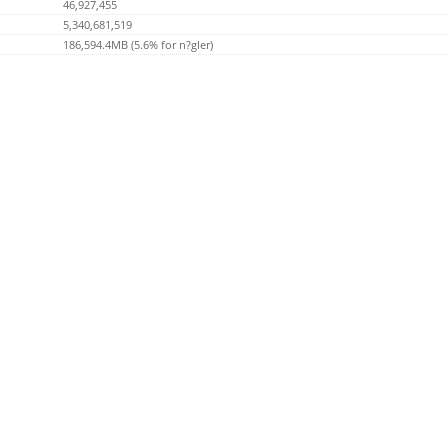
46,927,455
5,340,681,519
186,594.4MB (5.6% for n?gler)