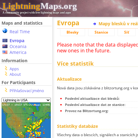
Lightning
Maps.org
A community project with free lightning maps and apps
Evropa
Maps and statistics
Mapy blesků v reá
Real Time
Blesky
Stanice
Síť
Evropa
Please note that the data displaye
Oceania
new ones in the future.
America
Information
Více statistik
Apps
About
Aktualizace
For Participants
Nová data jsou získávána z blitzortung.org v ko
Přihlašovací jméno
Poslední aktualizace dat blesků:
Poslední aktualizace dat ze stanice:
Provoz na Blitzortung.org:
Statistiky databáze
Všechny data o blescích, signálech a stanicích 