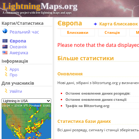
Lightning
Maps.org
A community project with free lightning maps and apps
Європа
Карти/Статистика
Карта блискавок
Реальний час
Блискавки
Станція
М
Європа
Please note that the data displaye
Океанія
Америка
Більше статистики
Інформація
Apps
Оновлення
Про
Нові дані, зібрані з blitzortung.org у визначе
Для учасників
Увійти
Останнє оновлення даних розрядів:
Останнє оновлення даних станції:
Трафік на Blitzortung.org:
Статистика бази даних
Всі дані розряду, сигналу і станції зберігаєт