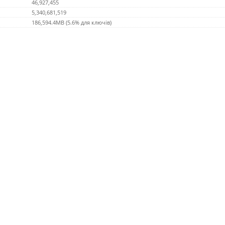
46,927,455
5,340,681,519
186,594.4MB (5.6% для ключів)