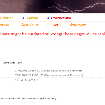
 наживо
Архіви
Статистика
ережа
Довгий час
Інше
Додатково
d here might be outdated or wrong! These pages will be repl
ні проміжки часу:
07.08.2026 23:19:43 UTC (Оновлювати кожні 2 хвилин)
07.08.2026 23:13:00 UTC (Оновлювати кожні 15 хвилин)
43.1 MB (Сьогодні)
ься в локальній базі даних на цій сторінці: