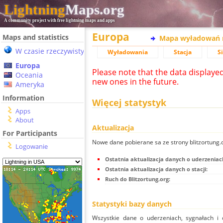
Lightning
Maps.org
A community project with free lightning maps and apps
Europa
Maps and statistics
Mapa wyładowań 
W czasie rzeczywistym
Wyładowania
Stacja
S
Europa
Please note that the data displaye
Oceania
new ones in the future.
Ameryka
Information
Więcej statystyk
Apps
About
Aktualizacja
For Participants
Nowe dane pobierane sa ze strony blitzortung
Logowanie
Ostatnia aktualizacja danych o uderzeniac
Ostatnia aktualizacja danych o stacji:
Ruch do Blitzortung.org:
Statystyki bazy danych
Wszystkie dane o uderzeniach, sygnałach i 