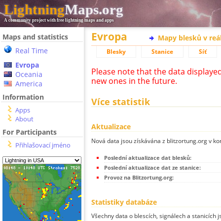
Lightning
Maps.org
A community project with free lightning maps and apps
Evropa
Maps and statistics
Mapy blesků v reá
Real Time
Blesky
Stanice
Síť
Evropa
Please note that the data displaye
Oceania
new ones in the future.
America
Information
Více statistik
Apps
About
Aktualizace
For Participants
Nová data jsou získávána z blitzortung.org v ko
Přihlašovací jméno
Poslední aktualizace dat blesků:
Poslední aktualizace dat ze stanice:
Provoz na Blitzortung.org:
Statistiky databáze
Všechny data o blescích, signálech a stanicích 