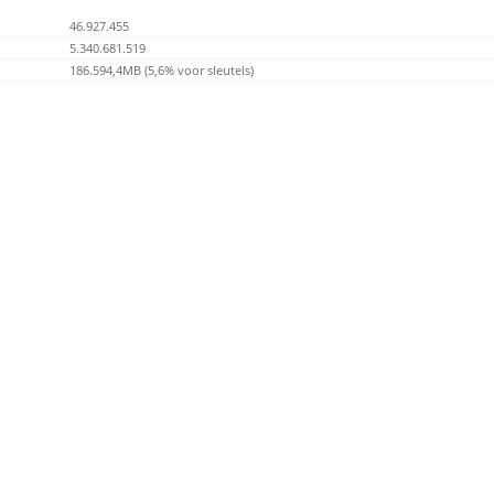
46.927.455
5.340.681.519
186.594,4MB (5,6% voor sleutels)