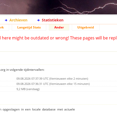
Archieven
Statistieken
rk
Langetijd Stats
Ander
Uitgebreid
d here might be outdated or wrong! These pages will be repl
org in volgende tijdintervallen:
09.08.2026 07:37:39 UTC (Vernieuwen elke 2 minuten)
09.08.2026 07:36:31 UTC (Vernieuwen elke 15 minuten)
9,2 MB (vandaag)
ijn opgeslagen in een locale database met actuele