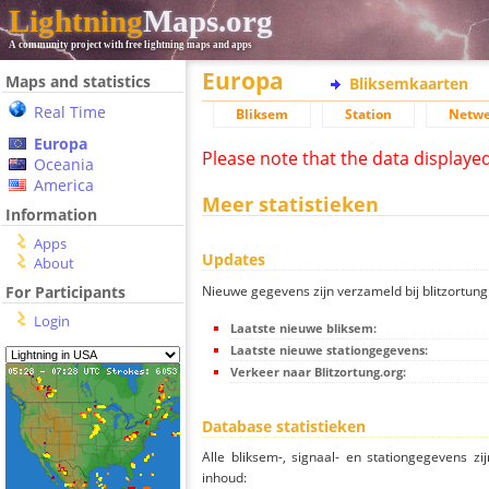
Lightning
Maps.org
A community project with free lightning maps and apps
Europa
Maps and statistics
Bliksemkaarten
Real Time
Bliksem
Station
Netwe
Europa
Please note that the data displaye
Oceania
America
Meer statistieken
Information
Apps
Updates
About
Nieuwe gegevens zijn verzameld bij blitzortung.
For Participants
Login
Laatste nieuwe bliksem:
Laatste nieuwe stationgegevens:
Verkeer naar Blitzortung.org:
Database statistieken
Alle bliksem-, signaal- en stationgegevens z
inhoud: