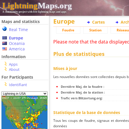
Lightning
Maps.org
A community project with free lightning maps and apps
Europe
Maps and statistics
Cartes
Arc
Real Time
Foudre
Station
Réseau
Europe
Please note that the data displaye
Oceania
America
Plus de statistiques
Information
Apps
Mises à jour
About
Les nouvelles données sont collectées depuis bli
For Participants
Identifiant
Dernière Maj. de la foudre :
Dernière Maj. de la station :
Trafic vers Blitzortung.org:
Statistique de la base de données
Tous les coups de foudre, signaux et donnée
données