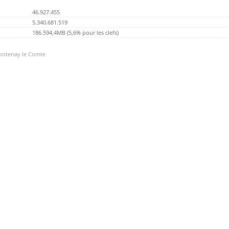
46.927.455
5.340.681.519
186.594,4MB (5,6% pour les clefs)
Fontenay le Comte