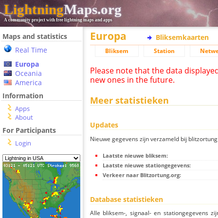
Lightning
Maps.org
A community project with free lightning maps and apps
Europa
Maps and statistics
Bliksemkaarten
Real Time
Bliksem
Station
Netwe
Europa
Please note that the data displaye
Oceania
new ones in the future.
America
Information
Meer statistieken
Apps
About
Updates
For Participants
Nieuwe gegevens zijn verzameld bij blitzortung.
Login
Laatste nieuwe bliksem:
Laatste nieuwe stationgegevens:
Verkeer naar Blitzortung.org:
Database statistieken
Alle bliksem-, signaal- en stationgegevens z