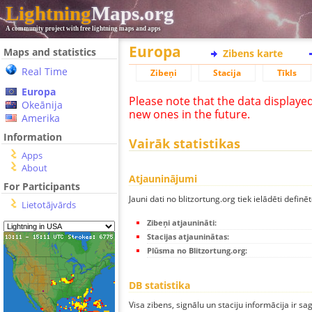
Lightning
Maps.org
A community project with free lightning maps and apps
Europa
Maps and statistics
Zibens karte
Real Time
Zibeņi
Stacija
Tīkls
Europa
Please note that the data displaye
Okeānija
new ones in the future.
Amerika
Information
Vairāk statistikas
Apps
About
Atjauninājumi
For Participants
Jauni dati no blitzortung.org tiek ielādēti definēt
Lietotājvārds
Zibeņi atjaunināti:
Stacijas atjauninātas:
Plūsma no Blitzortung.org:
DB statistika
Visa zibens, signālu un staciju informācija ir sa