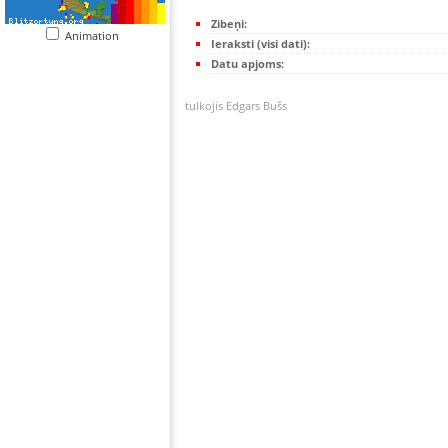
Zibeņi:
Animation
Ieraksti (visi dati):
Datu apjoms:
tulkojis Edgars Bušs