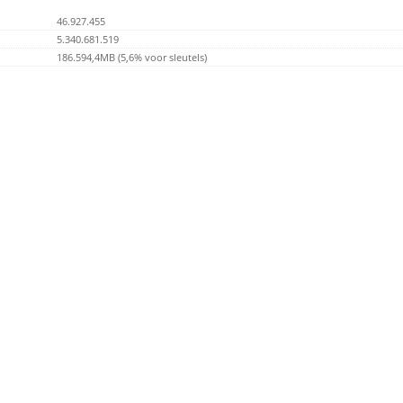
46.927.455
5.340.681.519
186.594,4MB (5,6% voor sleutels)