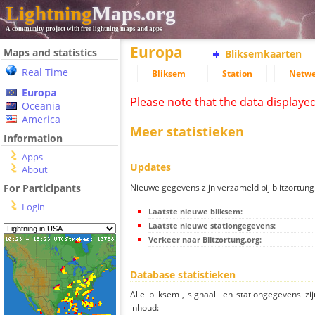
Lightning
Maps.org
A community project with free lightning maps and apps
Europa
Maps and statistics
Bliksemkaarten
Real Time
Bliksem
Station
Netwe
Europa
Please note that the data displaye
Oceania
America
Meer statistieken
Information
Apps
Updates
About
Nieuwe gegevens zijn verzameld bij blitzortung.
For Participants
Login
Laatste nieuwe bliksem:
Laatste nieuwe stationgegevens:
Verkeer naar Blitzortung.org:
Database statistieken
Alle bliksem-, signaal- en stationgegevens z
inhoud: