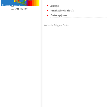
Zibeņi:
Animation
Ieraksti (visi dati):
Datu apjoms:
tulkojis Edgars Bušs