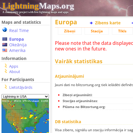
Lightning
Maps.org
A community project with free lightning maps and apps
Europa
Maps and statistics
Zibens karte
Real Time
Zibeņi
Stacija
Tīkls
Europa
Please note that the data displaye
Okeānija
new ones in the future.
Amerika
Information
Vairāk statistikas
Apps
About
Atjauninājumi
For Participants
Jauni dati no blitzortung.org tiek ielādēti definēt
Lietotājvārds
Zibeņi atjaunināti:
Stacijas atjauninātas:
Plūsma no Blitzortung.org:
DB statistika
Visa zibens, signālu un staciju informācija ir sa