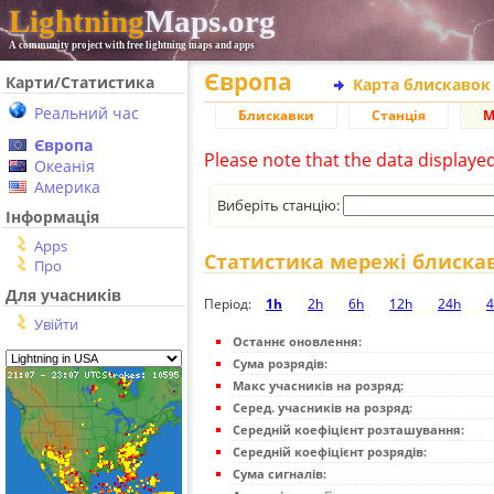
Lightning
Maps.org
A community project with free lightning maps and apps
Європа
Карти/Статистика
Карта блискавок
Реальний час
Блискавки
Станція
М
Європа
Please note that the data displaye
Океанія
Америка
Виберіть станцію:
Інформація
Apps
Статистика мережі блиска
Про
Для учасників
Період:
1h
2h
6h
12h
24h
4
Увійти
Останнє оновлення:
Сума розрядів:
Макс учасників на розряд:
Серед. учасників на розряд:
Середній коефіцієнт розташування:
Середній коефіцієнт розрядів:
Сума сигналів: