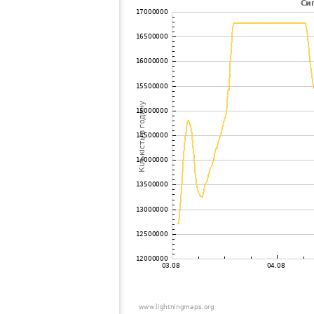
102
10.3
Німеччина
Cuxhave
103
19.3
Великобританія
Ramsgat
104
19.4
Німеччина
Flechtorf
105
19.3
Німеччина
Stuttgart
106
19.1
Франція
Neuilly 
107
19.3
Німеччина
Erfurt
108
19.3
Великобританія
Birching
109
19.3
Німеччина
Herrenbe
110
10.4
Великобританія
Folkesto
111
6.8
Німеччина
Artern
112
10.4
Франція
Yzengre
113
10.3
Німеччина
Hamburg
114
10.4
Німеччина
Uelzen
115
10.4
Німеччина
Sonnebe
116
6.1
Німеччина
Lonnerst
117
19.3
Німеччина
Wiesengi
118
10.4
?
?
119
10.4
Німеччина
Goeppin
120
10.3
Німеччина
Binsdor
121
10.4
Німеччина
Pfullinge
122
19.4
Німеччина
St. Geor
123
19.5
Німеччина
St. Geor
124
10.4
Німеччина
St. Geor
125
19.5
Франція
Paris 19
126
10.3
Німеччина
72406 Bi
127
19.5
Великобританія
Norwich
128
10.2
Німеччина
RoÃtal
129
19.4
Німеччина
RoÃtal