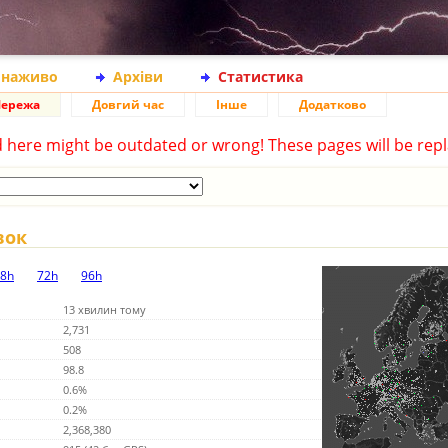
 наживо
Архіви
Статистика
ережа
Довгий час
Інше
Додатково
d here might be outdated or wrong! These pages will be repl
вок
8h
72h
96h
13 хвилин тому
2,731
508
98.8
0.6%
0.2%
2,368,380