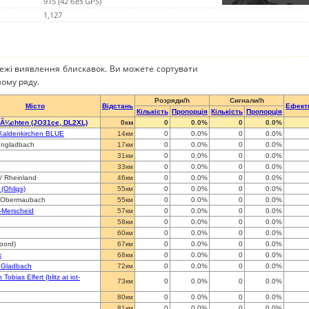
915 (42 без GPS)
1,127
режі виявлення блискавок. Ви можете сортувати
ому ряду.
Розряди/h
Сигнали/h
Місто
Відстань
Ефект
Кількість
Пропорція
Кількість
Пропорція
rÃ¼chten (JO31ce, DL2XL)
0км
0
0.0%
0
0.0%
-Kaldenkirchen BLUE
14км
0
0.0%
0
0.0%
ngladbach
17км
0
0.0%
0
0.0%
31км
0
0.0%
0
0.0%
33км
0
0.0%
0
0.0%
 / Rheinland
46км
0
0.0%
0
0.0%
(Ohligs)
55км
0
0.0%
0
0.0%
-Obermaubach
55км
0
0.0%
0
0.0%
-Merscheid
57км
0
0.0%
0
0.0%
58км
0
0.0%
0
0.0%
60км
0
0.0%
0
0.0%
oord)
67км
0
0.0%
0
0.0%
x
68км
0
0.0%
0
0.0%
 Gladbach
72км
0
0.0%
0
0.0%
Tobias Elfert (blitz at iot-
73км
0
0.0%
0
0.0%
80км
0
0.0%
0
0.0%
81км
0
0.0%
0
0.0%