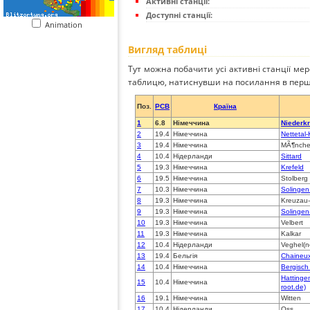
Активні станції:
Доступні станції:
Animation
Вигляд таблиці
Тут можна побачити усі активні станції ме
таблицю, натиснувши на посилання в перш
Поз.
PCB
Країна
1
6.8
Німеччина
Niederk
2
19.4
Німеччина
Nettetal
3
19.4
Німеччина
MÃ¶nche
4
10.4
Нідерланди
Sittard
5
19.3
Німеччина
Krefeld
6
19.5
Німеччина
Stolberg
7
10.3
Німеччина
Solingen 
8
19.3
Німеччина
Kreuzau
9
19.3
Німеччина
Solingen
10
19.3
Німеччина
Velbert
11
19.3
Німеччина
Kalkar
12
10.4
Нідерланди
Veghel(n
13
19.4
Бельгія
Chaineu
14
10.4
Німеччина
Bergisch
Hattingen 
15
10.4
Німеччина
root.de)
16
19.1
Німеччина
Witten
17
10.4
Нідерланди
Oss