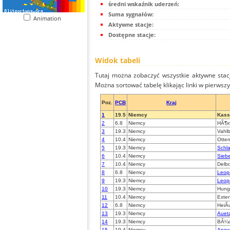
średni wskaźnik uderzeń:
Suma sygnałów:
Animation
Aktywne stacje:
Dostępne stacje:
Widok tabeli
Tutaj można zobaczyć wszystkie aktywne stac
Można sortować tabelę klikając linki w pierwsz
Poz.
PCB
Kraj
1
19.5
Niemcy
Kass
2
6.8
Niemcy
HÃ¶x
3
19.3
Niemcy
Vahl
4
10.4
Niemcy
Otte
5
19.3
Niemcy
Schla
6
10.4
Niemcy
Siebe
7
10.4
Niemcy
Delb
8
6.8
Niemcy
Leop
9
19.3
Niemcy
Leop
10
19.3
Niemcy
Hung
11
10.4
Niemcy
Exte
12
6.8
Niemcy
HeiÃ
13
19.3
Niemcy
Aueta
14
19.3
Niemcy
BÃ¼c
15
19.4
Niemcy
Ange