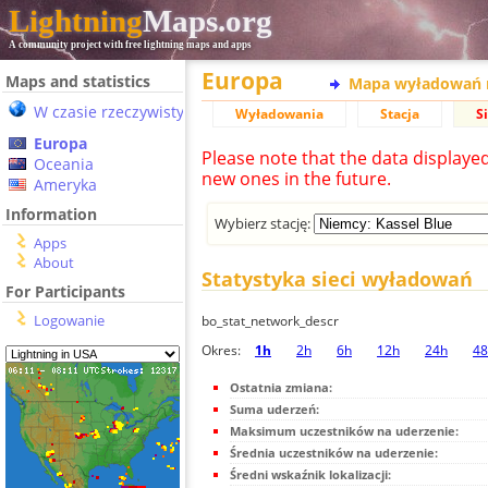
Lightning
Maps.org
A community project with free lightning maps and apps
Europa
Maps and statistics
Mapa wyładowań 
W czasie rzeczywistym
Wyładowania
Stacja
S
Europa
Please note that the data displaye
Oceania
new ones in the future.
Ameryka
Information
Wybierz stację:
Apps
About
Statystyka sieci wyładowań
For Participants
Logowanie
bo_stat_network_descr
Okres:
1h
2h
6h
12h
24h
48
Ostatnia zmiana:
Suma uderzeń:
Maksimum uczestników na uderzenie:
Średnia uczestników na uderzenie:
Średni wskaźnik lokalizacji: