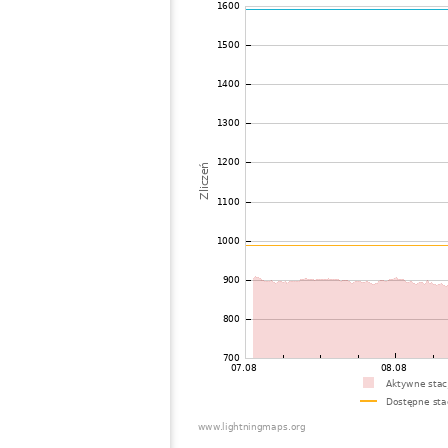
72
19.3
Niemcy
Chemn
73
10.3
Niemcy
Hamb
74
10.4
Holandia
Sitta
75
19.4
Republika Czeska
Nejd
76
10.4
Niemcy
Belg
77
19.4
Niemcy
Dreb
78
10.4
?
?
79
19.4
Belgia
Chai
80
10.3
Niemcy
Wilh
81
10.3
Holandia
Vaas
82
10.4
Holandia
Vaas
83
10.3
Holandia
Epe
84
10.4
Holandia
Dwin
85
19.3
Niemcy
BÃ¼c
86
19.5
Niemcy
Amme
87
19.5
Niemcy
Joeh
88
19.3
Niemcy
Zwei
89
10.4
Holandia
Veghe
90
19.3
Niemcy
Stutt
91
10.4
Holandia
Oss
92
19.3
Holandia
IJsse
93
10.3
Niemcy
Cuxh
94
10.4
Niemcy
Bad L
95
10.4
Niemcy
Goep
96
6.6
Niemcy
Rade
97
19.4
Niemcy
Gagg
98
19.4
Belgia
Houff
99
19.3
Niemcy
Ober