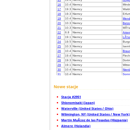
16
10.4
Niemcy
Mind
17
19.3
Niemcy
Wald
18
19.3
Niemcy
Erfurt
19
10.4
Niemcy
Men
20
10.3
Niemcy
Betzd
21
10.3
Niemcy
MÃ¼n
22
6.8
Niemcy
Arter
23
19.1
Niemcy
LÃ¼d
24
19.5
Niemcy
Burgd
25
10.3
Niemcy
Iser
26
10.4
Niemcy
Brau
27
19.4
Niemcy
Flech
28
19.3
Niemcy
Dortm
29
19.1
Niemcy
Witte
30
10.4
Niemcy
Nienb
31
10.4
Niemcy
Sonn
32
10.4
Niemcy
Hatti
33
19.4
Niemcy
Sulin
Nowe stacje
34
19.3
Niemcy
Singh
35
19.4
Niemcy
Gros
Stacja #2951
36
10.4
Niemcy
Berg
37
Shionomisaki (Japan)
19.3
Niemcy
Kobl
38
10.4
Niemcy
Holdo
Waterville (United States / Ohio)
39
19.3
Niemcy
Soli
Wilmington, NY (United States / New York)
40
19.3
Niemcy
Velbe
Martin MuÃ±oz de las Posadas (Hiszpania)
41
10.3
Niemcy
Solin
42
Almere (Holandia)
6.7
Niemcy
SchÃ
43
10.3
Niemcy
Bad 