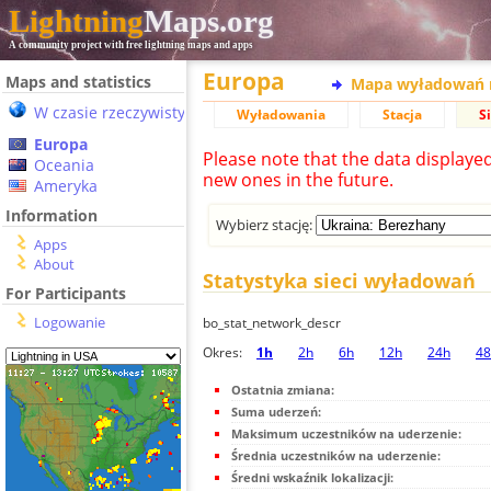
Lightning
Maps.org
A community project with free lightning maps and apps
Europa
Maps and statistics
Mapa wyładowań 
W czasie rzeczywistym
Wyładowania
Stacja
S
Europa
Please note that the data displaye
Oceania
new ones in the future.
Ameryka
Information
Wybierz stację:
Apps
About
Statystyka sieci wyładowań
For Participants
Logowanie
bo_stat_network_descr
Okres:
1h
2h
6h
12h
24h
48
Ostatnia zmiana:
Suma uderzeń:
Maksimum uczestników na uderzenie:
Średnia uczestników na uderzenie:
Średni wskaźnik lokalizacji: