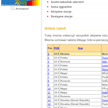
średni wskaźnik uderzeń:
Suma sygnałów:
Animation
Aktywne stacje:
Dostępne stacje:
Widok tabeli
Tutaj można zobaczyć wszystkie aktywne stac
Można sortować tabelę klikając linki w pierwsz
Poz.
PCB
Kraj
1
19.5
Ukraina
Bere
2
10.4
Polska
Tycz
3
10.4
Rumunia
Sirbi
4
19.5
Polska
Leon
5
10.4
Polska
Rzesz
6
19.5
Węgry
MÃ¡t
7
19.5
Polska
Pust
8
19.5
Rumunia
SzilÃ
9
19.3
Polska
Miele
10
19.5
Węgry
FÃ¼z
11
19.5
Węgry
Balk
12
10.4
Rumunia
Cluj
13
19.5
Slovakia (Slovak Republic)
Popra
14
19.5
Slovakia (Slovak Republic)
Popr
15
19.5
Węgry
Szen