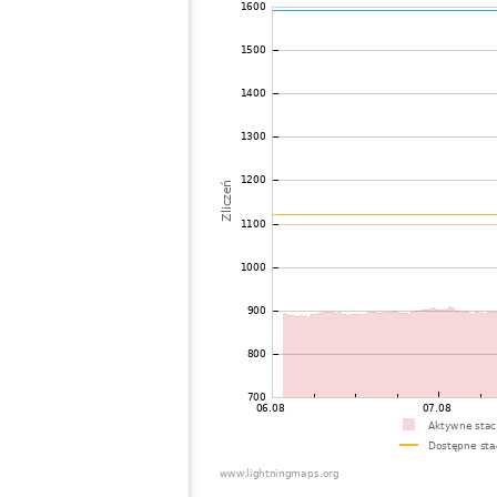
72
19.3
Austria
GroÃ
73
19.1
Austria
Ulric
74
10.3
Republika Czeska
Hemz
75
19.3
Austria
Wien
76
19.5
Polska
Czmo
77
19.5
Węgry
Old
78
19.4
Austria
Leob
79
10.4
Austria
Wien
80
6.8
Austria
Stoc
81
10.4
Austria
Stoc
82
10.4
Austria
Wien
83
19.3
Austria
Gunt
84
19.5
Polska
Mosi
85
10.3
Polska
Wars
86
10.4
Republika Czeska
Mars
87
19.5
Polska
Pozn
88
10.3
Austria
Stei
89
19.5
Polska
Pozn
90
19.5
Polska
Pozn
91
6.5
Austria
Wien
92
19.4
Węgry
KÃ¶s
93
10.4
Republika Czeska
near.
94
19.5
Polska
Jelen
95
10.4
Węgry
Barc
96
19.3
Austria
Leng
97
19.3
Austria
Sank
98
10.3
Polska
GdaÅ
99
10.4
Polska
Boles