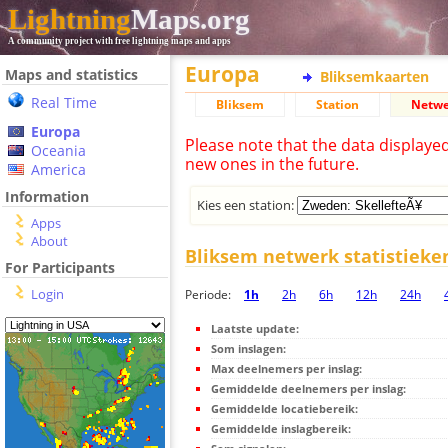
Lightning
Maps.org
A community project with free lightning maps and apps
Europa
Maps and statistics
Bliksemkaarten
Real Time
Bliksem
Station
Netwe
Europa
Please note that the data displaye
Oceania
new ones in the future.
America
Information
Kies een station:
Apps
About
Bliksem netwerk statistieke
For Participants
Login
Periode:
1h
2h
6h
12h
24h
Laatste update:
Som inslagen:
Max deelnemers per inslag:
Gemiddelde deelnemers per inslag:
Gemiddelde locatiebereik:
Gemiddelde inslagbereik: