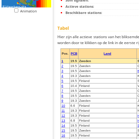
Som signalen:
Actieve stations:
Animation
Beschikbare stations:
Tabel
Hier zijn alle actieve stations van het bliksem
worden door te klikken op de link in de eerste rij
Pos.
PCB
Land
1
19.5
Zweden
2
19.5
Zweden
3
19.5
Zweden
K
4
19.3
Zweden
K
5
19.5
Finland
6
10.4
Finland
7
19.5
Zweden
O
8
19.5
Zweden
O
9
19.3
Zweden
10
6.6
Finland
K
11
19.3
Finland
N
12
19.3
Finland
H
13
6.8
Finland
H
14
19.5
Finland
15
19.5
Zweden
16
19.5
Finland
R