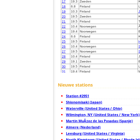
17
19.3
Zweden
K
18
6.8
Finland
L
19
10.3
Finland
20
19.5
Zweden
21
19.5
Finland
22
10.4
Noorwegen
Ã
23
19.4
Noorwegen
24
6.6
Finland
25
19.5
Finland
26
10.4
Noorwegen
S
27
19.5
Noorwegen
S
28
10.4
Finland
29
19.1
Zweden
30
19.5
Finland
31
19.4
Finland
32
19.3
Finland
33
19.5
Noorwegen
A
Nieuwe stations
34
19.1
Noorwegen
35
19.3
Finland
Station #2951
36
10.4
Finland
37
Shionomisaki (Japan)
19.5
Finland
S
38
19.1
Finland
Waterville (United States / Ohio)
39
19.4
Finland
Wilmington, NY (United States / New York)
40
6.6
Finland
Martin MuÃ±oz de las Posadas (Spanje)
41
19.5
Zweden
42
Almere (Nederland)
19.5
Zweden
43
10.4
Zweden
Leesburg (United States / Virginia)
44
19.3
Noorwegen
North Kingstown (United States / Rhode Is