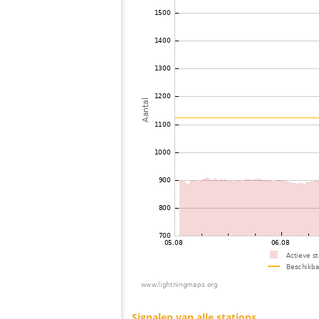
73
19.4
Estland
A
74
19.5
Zweden
Ã
75
19.1
Noorwegen
S
76
19.3
Zweden
L
77
19.3
Noorwegen
78
19.3
Noorwegen
79
10.4
Russland
80
10.3
Zweden
81
19.1
Noorwegen
82
19.5
Zweden
83
19.5
Zweden
84
19.1
Estland
85
19.5
Zweden
86
10.4
Noorwegen
87
6.6
Noorwegen
88
19.5
Zweden
89
19.5
Latvia
I
90
19.5
Zweden
91
19.5
Zweden
92
19.5
Zweden
93
10.4
Zweden
94
6.8
Latvia
95
19.5
Latvia
I
96
19.5
Zweden
97
19.3
Zweden
98
10.2
Zweden
99
10.3
Zweden
100
19.1
Noorwegen
F
Signalen van alle stations