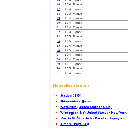
16
10.4
France
17
10.4
France
18
19.5
France
19
10.4
France
20
10.4
France
21
10.4
France
22
19.3
France
23
19.5
France
24
19.5
France
25
10.4
France
26
19.5
France
27
10.4
France
28
10.4
France
29
19.1
France
30
19.5
France
31
10.4
France
32
10.4
France
33
10.4
France
Nouvelles stations
34
10.4
France
35
19.3
France
Station #2951
36
19.5
France
37
Shionomisaki (Japan)
10.4
France
38
19.3
France
Waterville (United States / Ohio)
39
19.5
France
Wilmington, NY (United States / New York)
40
10.4
France
Martin MuÃ±oz de las Posadas (Espagne)
41
19.1
France
42
Almere (Pays-Bas)
19.1
France
43
19.5
Espagne