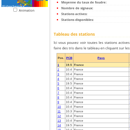
Moyenne du taux de foudre:
Nombre de signaux:
Animation
Stations actives:
Stations disponibles:
Tableau des stations
Ici vous pouvez voir toutes les stations activ
faire des tris dans le tableau en cliquant sur l
Pos.
PCB
Pays
1
19.5
France
2
10.4
France
3
10.4
France
4
10.4
France
5
19.5
France
6
10.4
France
7
10.4
France
8
10.4
France
9
10.4
France
10
10.4
France
11
10.3
France
12
10.4
France
13
10.4
France
14
19.5
France
15
10.4
France