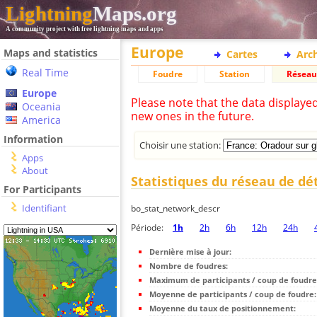
Lightning
Maps.org
A community project with free lightning maps and apps
Europe
Maps and statistics
Cartes
Arc
Real Time
Foudre
Station
Réseau
Europe
Please note that the data displaye
Oceania
new ones in the future.
America
Information
Choisir une station:
Apps
About
Statistiques du réseau de dé
For Participants
Identifiant
bo_stat_network_descr
Période:
1h
2h
6h
12h
24h
Dernière mise à jour:
Nombre de foudres:
Maximum de participants / coup de foudre
Moyenne de participants / coup de foudre:
Moyenne du taux de positionnement: