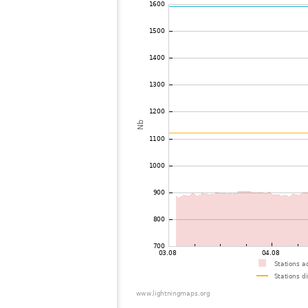
72
6.8
Italie
73
19.4
Suisse
74
10.4
France
75
6.7
Suisse
76
19.3
Espagne
77
10.4
Suisse
78
10.3
Suisse
79
19.5
Suisse
80
10.4
Royaume-Uni
81
10.3
Luxembourg
82
19.5
Royaume-Uni
83
10.4
France
84
19.4
Belgique
85
19.1
France
86
10.4
Italie
87
19.3
Royaume-Uni
88
19.3
Allemagne
89
19.5
Allemagne
90
19.1
France
91
10.4
Royaume-Uni
92
19.5
Royaume-Uni
93
19.4
Royaume-Uni
94
10.4
Suisse
95
19.5
Royaume-Uni
96
19.3
Suisse
97
19.4
Belgique
98
19.5
Royaume-Uni
99
19.5
Belgique