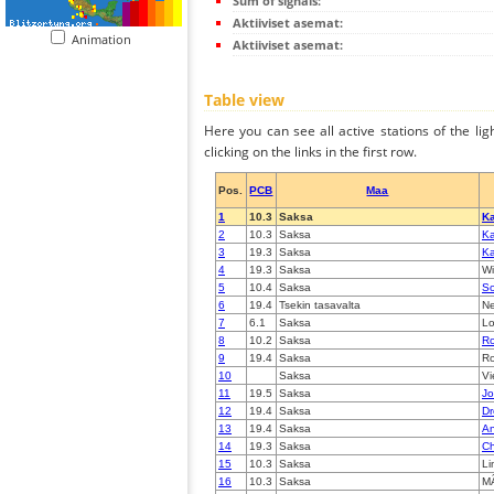
Sum of signals:
Aktiiviset asemat:
Animation
Aktiiviset asemat:
Table view
Here you can see all active stations of the li
clicking on the links in the first row.
Pos.
PCB
Maa
1
10.3
Saksa
Ka
2
10.3
Saksa
Ka
3
19.3
Saksa
Ka
4
19.3
Saksa
Wi
5
10.4
Saksa
S
6
19.4
Tsekin tasavalta
Ne
7
6.1
Saksa
Lo
8
10.2
Saksa
Ro
9
19.4
Saksa
Ro
10
Saksa
Vi
11
19.5
Saksa
Jo
12
19.4
Saksa
D
13
19.4
Saksa
An
14
19.3
Saksa
Ch
15
10.3
Saksa
Li
16
10.3
Saksa
M