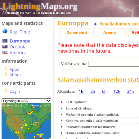
Lightning
Maps.org
A community project with free lightning maps and apps
Eurooppa
Maps and statistics
Reaaliaikainen sa
Real Time
Salamointi
Asema
Ver
Eurooppa
Please note that the data displaye
Oceania
new ones in the future.
America
Information
Valitse asema:
Apps
About
Salamapaikanninverkon stati
For Participants
Login
Aikajakso:
1h
2h
6h
12h
24h
Last update:
Sum of strokes:
Maksimi asemia / salamanisku:
Keskim. asemia / salamanisku:
Paikannussuhteen keskiarvo:
Osuus kaikista salamaniskuista: