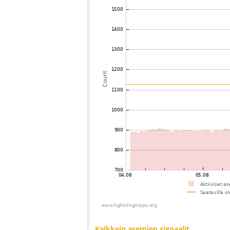
73
19.4
Saksa
G
74
19.3
Saksa
B
75
10.3
Saksa
Bi
76
19.3
Austria
Am
77
10.4
Saksa
B
78
19.3
Saksa
Va
79
10.4
Saksa
Ot
80
19.4
Saksa
Fl
81
10.3
Saksa
Si
82
19.3
Saksa
Si
83
10.3
Austria
Yb
84
19.5
Puola
Je
85
19.3
Saksa
MÃ
86
10.4
Tsekin tasavalta
Ma
87
10.4
Puola
Bo
88
10.3
Saksa
Be
89
19.3
Saksa
Ei
90
19.3
Saksa
Sc
91
10.3
Saksa
Be
92
19.3
Austria
Le
93
19.3
Saksa
Ko
94
10.3
Tsekin tasavalta
He
95
10.3
Austria
Do
96
10.3
Saksa
St
97
19.1
Saksa
Be
98
10.4
Saksa
De
99
19.4
Saksa
St
100
10.4
Saksa
St
Kaikkein asemien signaalit