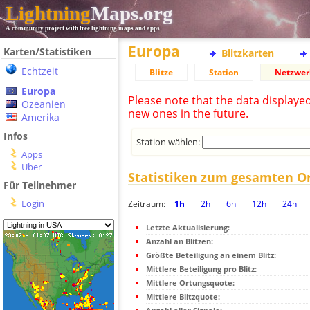
Lightning
Maps.org
A community project with free lightning maps and apps
Europa
Karten/Statistiken
Blitzkarten
Echtzeit
Blitze
Station
Netzwer
Europa
Please note that the data displaye
Ozeanien
new ones in the future.
Amerika
Infos
Station wählen:
Apps
Über
Statistiken zum gesamten O
Für Teilnehmer
Login
Zeitraum:
1h
2h
6h
12h
24h
Letzte Aktualisierung:
Anzahl an Blitzen:
Größte Beteiligung an einem Blitz:
Mittlere Beteiligung pro Blitz:
Mittlere Ortungsquote:
Mittlere Blitzquote: