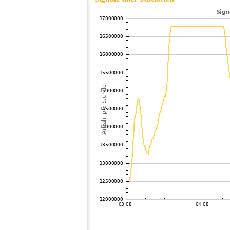
101
10.4
Deutschland
H
102
10.3
Großbritannien
D
103
19.3
Großbritannien
E
104
10.4
Deutschland
B
105
10.4
Frankreich
B
106
10.4
Großbritannien
A
107
19.5
Großbritannien
F
108
10.3
Großbritannien
C
109
19.5
Deutschland
K
110
19.3
Deutschland
H
111
19.4
Deutschland
S
112
10.4
Deutschland
S
113
19.5
Deutschland
S
114
19.3
Deutschland
A
115
10.4
Großbritannien
S
116
19.5
Großbritannien
?
117
6.8
Deutschland
H
118
10.4
Deutschland
M
119
10.4
Deutschland
E
120
19.3
Deutschland
S
121
19.3
Deutschland
B
122
19.3
Deutschland
V
123
10.3
Deutschland
B
124
10.4
Deutschland
O
125
19.5
Großbritannien
W
126
19.5
Großbritannien
H
127
19.3
Großbritannien
P
128
19.4
Großbritannien
H