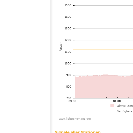
73
19.3
Deutschland
W
74
19.3
Deutschland
M
75
10.3
Deutschland
F
76
19.5
Großbritannien
B
77
10.4
Niederlande
D
78
10.4
Frankreich
L
79
19.3
Großbritannien
H
80
19.3
Deutschland
B
81
19.5
Großbritannien
S
82
19.3
Deutschland
83
19.5
Großbritannien
N
84
19.5
Niederlande
F
85
10.4
Deutschland
D
86
19.5
Großbritannien
E
87
19.4
Deutschland
G
88
19.3
Großbritannien
K
89
19.4
Deutschland
G
90
19.5
Großbritannien
B
91
10.4
Frankreich
B
92
19.1
Deutschland
K
93
19.5
Großbritannien
H
94
19.5
Großbritannien
C
95
19.5
Großbritannien
G
96
19.3
Deutschland
S
97
19.5
Großbritannien
E
98
19.3
Deutschland
L
99
6.8
Deutschland
L
100
19.5
Großbritannien
H
Signale aller Stationen