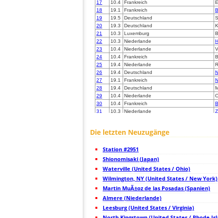
17
10.4
Frankreich
E
18
19.1
Frankreich
B
19
19.5
Deutschland
S
20
19.3
Deutschland
K
21
10.3
Luxemburg
B
22
10.3
Niederlande
H
23
10.4
Niederlande
V
24
10.4
Frankreich
B
25
19.4
Niederlande
R
26
19.4
Deutschland
N
27
19.1
Frankreich
N
28
19.4
Deutschland
M
29
10.4
Niederlande
O
30
10.4
Frankreich
B
31
10.3
Niederlande
Z
32
19.3
Niederlande
W
33
10.4
Niederlande
D
Die letzten Neuzugänge
34
10.4
Frankreich
Y
35
19.3
Deutschland
K
Station #2951
36
19.3
Deutschland
K
37
Shionomisaki (Japan)
19.5
Frankreich
P
38
10.3
Deutschland
S
Waterville (United States / Ohio)
39
19.3
Deutschland
S
Wilmington, NY (United States / New York)
40
10.4
Deutschland
B
Martin MuÃ±oz de las Posadas (Spanien)
41
19.5
Deutschland
V
42
Almere (Niederlande)
19.3
Niederlande
43
19.3
Deutschland
V
Leesburg (United States / Virginia)
44
19.3
Großbritannien
R
North Kingstown (United States / Rhode Is