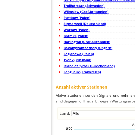
45
10.4
Frankreich
L
TrollhÃ¤ttan (Schweden)
46
19.4
Niederlande
A
47
Wilmslow (Großbritannien)
10.4
Großbritannien
F
48
19.4
Niederlande
A
Pustkow (Polen)
49
10.4
Frankreich
5
Sigmarszell (Deutschland)
50
19.5
Frankreich
S
Warsaw (Polen)
51
19.3
Deutschland
K
52
Bramki (Polen)
19.3
Großbritannien
B
53
19.3
Frankreich
M
Harlington (Großbritannien)
54
10.4
Deutschland
H
Bakonyszombathely (Ungarn)
55
19.1
Frankreich
B
Legionowo (Polen)
56
19.1
Deutschland
W
57
Tver 2 (Russland)
10.4
Niederlande
V
58
10.3
Niederlande
V
Island of Syros2 (Griechenland)
59
19.3
Deutschland
Z
Langueux (Frankreich)
60
10.3
Niederlande
61
19.3
Deutschland
S
62
19.3
Deutschland
D
Anzahl aktiver Stationen
63
19.1
Deutschland
L
64
10.3
Deutschland
B
Aktive Stationen senden Signale und nehmen 
65
19.5
Frankreich
D
sind dagegen offline, z. B. wegen Wartungsarbe
66
10.4
Frankreich
A
67
19.3
Niederlande
I
68
19.3
Niederlande
S
Land:
69
10.4
Deutschland
70
10.4
Frankreich
D
71
19.3
Niederlande
E
72
19.4
Deutschland
6