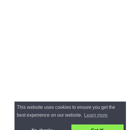
325
10.4
Frankreich
m
326
10.3
Österreich
S
327
19.5
Italien
V
328
19.5
Dänemark
H
329
19.5
Italien
A
330
19.3
Deutschland
O
331
19.3
Österreich
R
332
19.5
Italien
S
333
10.4
Frankreich
C
334
10.4
Italien
R
335
10.3
Deutschland
L
336
19.5
Italien
V
337
10.4
Frankreich
R
338
19.1
Frankreich
l
339
19.3
Frankreich
P
340
19.3
Dänemark
V
341
19.5
Frankreich
P
342
19.5
Italien
P
343
19.3
Großbritannien
E
344
19.5
Irland
C
345
10.4
Frankreich
M
346
19.5
Italien
D
347
10.4
Polen
B
This website uses cookies to ensure you get the
348
6.8
Frankreich
349
19.3
Österreich
H
best experience on our website.
Learn more
350
19.3
Großbritannien
E
351
19.3
Italien
M
352
6.8
Österreich
F