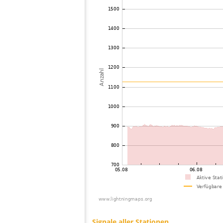
73
10.4
Tschechien
ne
74
10.3
Deutschland
H
75
19.5
Deutschland
A
76
19.5
Polen
St
77
19.3
Deutschland
B
78
10.4
Deutschland
B
79
4.x
Deutschland
B
80
10.4
?
?
81
10.3
Deutschland
Be
82
10.4
Deutschland
M
83
10.4
Deutschland
L
84
19.4
Deutschland
N
85
4.x
Deutschland
D
86
10.4
Deutschland
Ho
87
10.4
Deutschland
L
88
19.1
Deutschland
L
89
19.3
Deutschland
B
90
19.4
Deutschland
Vi
91
19.3
Deutschland
Si
92
19.3
Deutschland
B
93
19.3
Deutschland
H
94
19.3
Polen
B
95
10.3
Polen
W
96
19.3
Deutschland
Do
97
10.3
Deutschland
Fr
98
10.3
Tschechien
H
99
10.3
Deutschland
L
100
19.1
Deutschland
Wi
Signale aller Stationen