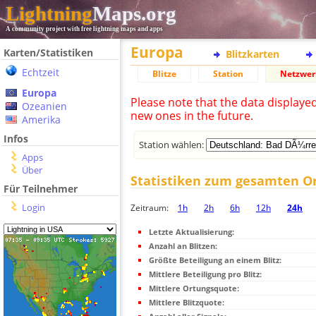
Lightning
Maps.org
A community project with free lightning maps and apps
Europa
Karten/Statistiken
Blitzkarten
Echtzeit
Blitze
Station
Netzwer
Europa
Please note that the data displaye
Ozeanien
new ones in the future.
Amerika
Infos
Station wählen:
Apps
Über
Statistiken zum gesamten O
Für Teilnehmer
Login
Zeitraum:
1h
2h
6h
12h
24h
Letzte Aktualisierung:
Anzahl an Blitzen:
Größte Beteiligung an einem Blitz:
Mittlere Beteiligung pro Blitz:
Mittlere Ortungsquote:
Mittlere Blitzquote: