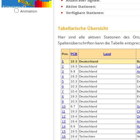
Anzahl aller Signale:
Aktive Stationen:
Animation
Verfügbare Stationen:
Tabellarische Übersicht
Hier sind alle aktiven Stationen des Ortu
Spaltenüberschriften kann die Tabelle entsprec
Pos.
PCB
Land
1
10.3
Deutschland
B
2
19.3
Deutschland
Le
3
6.8
Deutschland
Ar
4
19.3
Deutschland
GÃ
5
10.3
Deutschland
Er
6
10.3
Deutschland
L
7
10.4
Deutschland
B
8
19.3
Deutschland
Er
9
10.3
Deutschland
G
10
6.7
Deutschland
S
11
19.3
Deutschland
Ch
12
19.4
Deutschland
D
13
19.4
Deutschland
A
14
6.6
Deutschland
R
15
19.5
Deutschland
J
16
19.4
Tschechien
N