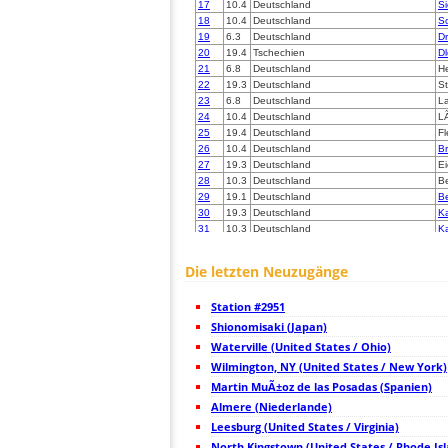
17
10.4
Deutschland
Si
18
10.4
Deutschland
S
19
6.3
Deutschland
D
20
19.4
Tschechien
D
21
6.8
Deutschland
H
22
19.3
Deutschland
S
23
6.8
Deutschland
L
24
10.4
Deutschland
L
25
19.4
Deutschland
Fl
26
10.4
Deutschland
B
27
19.3
Deutschland
E
28
10.3
Deutschland
Be
29
19.1
Deutschland
Be
30
19.3
Deutschland
K
31
10.3
Deutschland
K
32
19.3
Deutschland
Wi
33
19.3
Deutschland
O
Die letzten Neuzugänge
34
19.3
Deutschland
Ca
35
10.3
Deutschland
M
Station #2951
36
19.5
Deutschland
Ka
37
Shionomisaki (Japan)
Deutschland
Se
38
19.3
Deutschland
S
Waterville (United States / Ohio)
39
10.3
Deutschland
S
Wilmington, NY (United States / New York)
40
19.5
Deutschland
Bu
Martin MuÃ±oz de las Posadas (Spanien)
41
6.8
Deutschland
H
42
Almere (Niederlande)
19.3
Deutschland
Ol
43
10.4
Deutschland
O
Leesburg (United States / Virginia)
44
19.3
Deutschland
V
North Kingstown (United States / Rhode Is