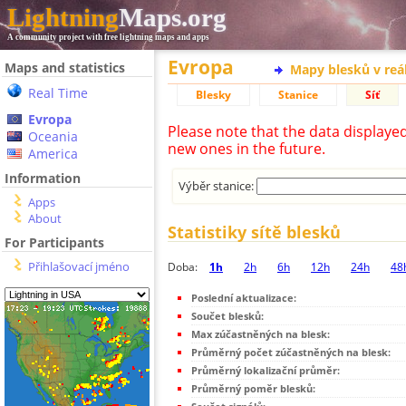
Lightning
Maps.org
A community project with free lightning maps and apps
Evropa
Maps and statistics
Mapy blesků v reá
Real Time
Blesky
Stanice
Síť
Evropa
Please note that the data displaye
Oceania
new ones in the future.
America
Information
Výběr stanice:
Apps
About
Statistiky sítě blesků
For Participants
Přihlašovací jméno
Doba:
1h
2h
6h
12h
24h
48
Poslední aktualizace:
Součet blesků:
Max zúčastněných na blesk:
Průměrný počet zúčastněných na blesk:
Průměrný lokalizační průměr:
Průměrný poměr blesků: