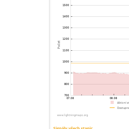
73
19.5
Švédsko
Ã
74
19.1
Norsko
S
75
19.3
Švédsko
L
76
19.4
Estonsko
R
77
19.3
Norsko
M
78
19.3
Norsko
H
79
10.4
Russland
S
80
10.3
Švédsko
G
81
19.1
Norsko
K
82
19.5
Švédsko
?
83
19.5
Švédsko
F
84
19.5
Švédsko
L
85
19.5
Švédsko
L
86
10.4
Norsko
B
87
6.6
Norsko
S
88
19.5
Švédsko
J
89
19.5
Litva
I
90
19.5
Švédsko
B
91
19.5
Švédsko
M
92
10.4
Švédsko
L
93
6.8
Litva
S
94
19.5
Litva
I
95
19.5
Švédsko
S
96
19.3
Švédsko
G
97
10.2
Švédsko
S
98
10.3
Švédsko
V
99
19.3
Švédsko
B
100
19.1
Norsko
F
Signály všech stanic