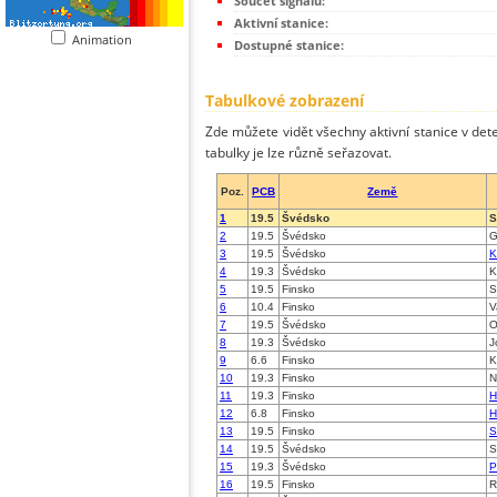
Součet signálů:
Aktivní stanice:
Animation
Dostupné stanice:
Tabulkové zobrazení
Zde můžete vidět všechny aktivní stanice v dete
tabulky je lze různě seřazovat.
Poz.
PCB
Země
1
19.5
Švédsko
S
2
19.5
Švédsko
G
3
19.5
Švédsko
K
4
19.3
Švédsko
K
5
19.5
Finsko
S
6
10.4
Finsko
V
7
19.5
Švédsko
O
8
19.3
Švédsko
J
9
6.6
Finsko
K
10
19.3
Finsko
N
11
19.3
Finsko
H
12
6.8
Finsko
H
13
19.5
Finsko
S
14
19.5
Švédsko
S
15
19.3
Švédsko
P
16
19.5
Finsko
R