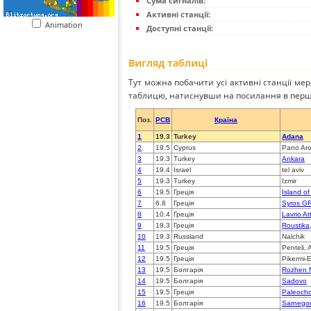
Сума сигналів:
Активні станції:
Animation
Доступні станції:
Вигляд таблиці
Тут можна побачити усі активні станції ме
таблицю, натиснувши на посилання в перш
Поз.
PCB
Країна
1
19.3
Turkey
Adana
2
19.5
Cyprus
Pano Ar
3
19.3
Turkey
Ankara
4
19.4
Israel
tel aviv
5
19.3
Turkey
Izmir
6
19.5
Греція
Island o
7
6.8
Греція
Syros G
8
10.4
Греція
Lavrio At
9
19.3
Греція
Roustika
10
19.3
Russland
Nalchik
11
19.5
Греція
Penteli, A
12
19.5
Греція
Pikermi-E
13
19.5
Болгарія
Rozhen 
14
19.5
Болгарія
Sadovo
15
19.5
Греція
Paleocho
16
19.5
Болгарія
Sarnegor