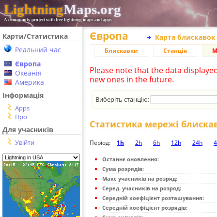
Lightning
Maps.org
A community project with free lightning maps and apps
Європа
Карти/Статистика
Карта блискавок
Реальний час
Блискавки
Станція
М
Європа
Please note that the data displaye
Океанія
new ones in the future.
Америка
Інформація
Виберіть станцію:
Apps
Про
Статистика мережі блиска
Для учасників
Увійти
Період:
1h
2h
6h
12h
24h
4
Останнє оновлення:
Сума розрядів:
Макс учасників на розряд:
Серед. учасників на розряд:
Середній коефіцієнт розташування:
Середній коефіцієнт розрядів: