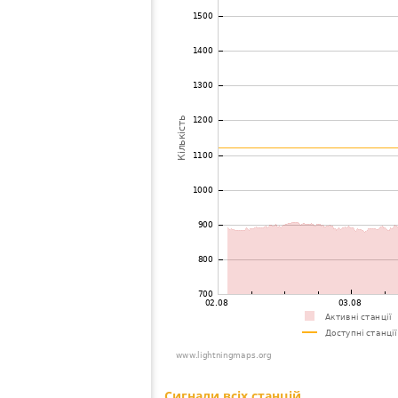
73
19.5
Польща
Pustkow
74
19.5
Угорщина
Bakonys
75
19.5
Польща
Leonow 
76
19.3
Польща
Mielec
77
19.3
Словаччина
BanskÃ¡ 
78
19.5
Хорватія
Starigrad
79
19.4
Італія
Caserta
80
19.5
Хорватія
Zadar
81
19.5
Словаччина
Handlov
82
10.4
Мальта
Rabat
83
19.3
Словаччина
Velky La
84
19.4
Угорщина
Kisboda
85
10.4
Польща
Krakow-P
86
10.3
Польща
?
87
19.5
Хорватія
Ostarije
88
19.3
Словаччина
Velka Pa
89
19.5
Словаччина
Dunajsk
90
19.5
Угорщина
FelsÅsz
91
19.4
Угорщина
KÃ¶szeg
92
19.5
Словаччина
Bratislav
93
19.3
Словаччина
Bratislav
94
19.5
Словенія
Maribor
95
10.3
Італія
Teramo
96
19.5
Польща
Pszczyn
97
19.5
Австрія
Gersdorf 
98
19.5
Польща
Sosnowi
99
10.3
Австрія
Steinbru
100
10.3
Польща
Bialowie
Сигнали всіх станцій