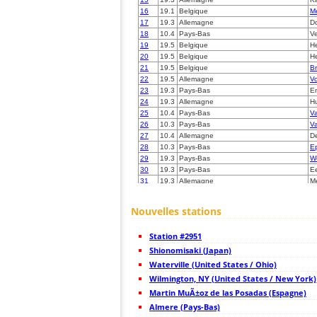
16
19.1
Belgique
Me
17
19.3
Allemagne
Do
18
10.4
Pays-Bas
Ve
19
19.5
Belgique
He
20
19.5
Belgique
He
21
19.5
Belgique
Br
22
19.5
Allemagne
Vo
23
19.3
Pays-Bas
E
24
19.3
Allemagne
H
25
10.4
Pays-Bas
V
26
10.3
Pays-Bas
V
27
10.4
Allemagne
D
28
10.3
Pays-Bas
E
29
19.3
Pays-Bas
W
30
19.3
Pays-Bas
E
31
19.3
Allemagne
M
32
19.4
Allemagne
G
33
19.4
Pays-Bas
R
Nouvelles stations
34
10.3
Pays-Bas
Z
35
19.3
Allemagne
Sc
Station #2951
36
19.4
Pays-Bas
A
37
Shionomisaki (Japan)
6.8
Allemagne
L
38
19.5
Allemagne
Ka
Waterville (United States / Ohio)
39
6.8
Allemagne
H
Wilmington, NY (United States / New York)
40
10.4
France
B
Martin MuÃ±oz de las Posadas (Espagne)
41
19.1
Allemagne
Kr
42
Almere (Pays-Bas)
19.5
France
Es
43
10.4
Allemagne
M