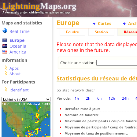
Lightning
Maps.org
A community project with free lightning maps and apps
Europe
Maps and statistics
Cartes
Arc
Real Time
Foudre
Station
Réseau
Europe
Please note that the data displaye
Oceania
new ones in the future.
America
Information
Choisir une station:
Apps
About
Statistiques du réseau de dé
For Participants
Identifiant
bo_stat_network_descr
Période:
1h
2h
6h
12h
24h
Dernière mise à jour:
Nombre de foudres:
Maximum de participants / coup de foudre
Moyenne de participants / coup de foudre:
Moyenne du taux de positionnement: