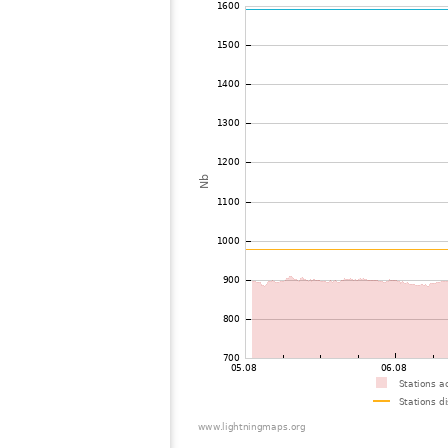
72
10.4
France
B
73
19.3
France
Ma
74
6.7
Allemagne
S
75
6.8
Suisse
Ba
76
10.3
Allemagne
B
77
10.3
Allemagne
Si
78
19.1
Suisse
Ni
79
19.5
France
Dr
80
19.5
Allemagne
A
81
19.5
Royaume-Uni
N
82
19.3
Suisse
C
83
19.3
Allemagne
Le
84
10.3
Suisse
I
85
10.4
France
D
86
19.4
Suisse
B
87
19.5
Royaume-Uni
Br
88
19.5
Royaume-Uni
St
89
19.4
République Tchèque
N
90
19.4
Suisse
Na
91
10.4
France
B
92
10.4
Allemagne
L
93
6.8
Allemagne
B
94
10.3
Suisse
Is
95
19.3
Royaume-Uni
H
96
19.4
Allemagne
D
97
10.4
Suisse
Es
98
19.5
Royaume-Uni
En
99
19.3
Allemagne
HÃ