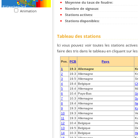
Moyenne du taux de foudre:
Nombre de signaux:
Animation
Stations actives:
Stations disponibles:
Tableau des stations
Ici vous pouvez voir toutes les stations activ
faire des tris dans le tableau en cliquant sur l
Pos.
PCB
Pays
1
19.3
Allemagne
K
2
19.3
Allemagne
K
3
19.5
Allemagne
St
4
19.4
Belgique
C
5
19.4
Allemagne
M
6
10.4
Pays-Bas
Si
7
10.3
Allemagne
So
8
19.4
Allemagne
Ne
9
19.3
Allemagne
Kr
10
19.3
Allemagne
Ve
11
19.3
Allemagne
K
12
10.4
Belgique
H
13
19.5
Belgique
Di
14
10.3
Belgique
He
15
19.3
Allemagne
Ka