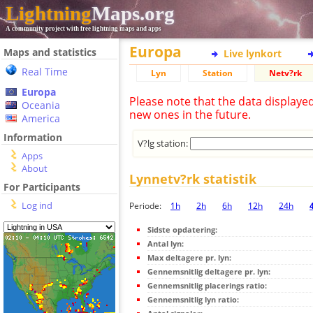
Lightning
Maps.org
A community project with free lightning maps and apps
Europa
Maps and statistics
Live lynkort
Real Time
Lyn
Station
Netv?rk
Europa
Please note that the data displaye
Oceania
new ones in the future.
America
Information
V?lg station:
Apps
About
Lynnetv?rk statistik
For Participants
Log ind
Periode:
1h
2h
6h
12h
24h
Sidste opdatering:
Antal lyn:
Max deltagere pr. lyn:
Gennemsnitlig deltagere pr. lyn:
Gennemsnitlig placerings ratio:
Gennemsnitlig lyn ratio: