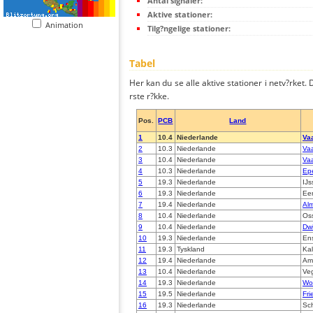
Antal signaler:
Aktive stationer:
Animation
Tilg?ngelige stationer:
Tabel
Her kan du se alle aktive stationer i netv?rket. D
rste r?kke.
Pos.
PCB
Land
1
10.4
Niederlande
Va
2
10.3
Niederlande
Va
3
10.4
Niederlande
Va
4
10.3
Niederlande
Ep
5
19.3
Niederlande
IJs
6
19.3
Niederlande
Ee
7
19.4
Niederlande
Al
8
10.4
Niederlande
Os
9
10.4
Niederlande
Dw
10
19.3
Niederlande
En
11
19.3
Tyskland
Kal
12
19.4
Niederlande
Am
13
10.4
Niederlande
Veg
14
19.3
Niederlande
Wo
15
19.5
Niederlande
Fri
16
19.3
Niederlande
Sc