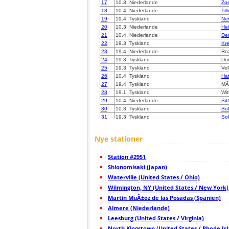
17
10.3
Niederlande
Zo
18
10.4
Niederlande
Til
19
19.4
Tyskland
Net
20
10.3
Niederlande
He
21
10.4
Niederlande
De
22
19.3
Tyskland
Kre
23
19.4
Niederlande
Ro
24
19.3
Tyskland
Dor
25
19.3
Tyskland
Vel
26
10.4
Tyskland
Hat
27
19.4
Tyskland
MÃ
28
19.1
Tyskland
Wit
29
10.4
Niederlande
Sit
30
10.3
Tyskland
Sol
31
19.3
Tyskland
So
32
19.5
Belgien
Her
33
10.4
Tyskland
Hol
Nye stationer
34
10.4
Tyskland
Me
35
19.5
Belgien
Die
Station #2951
36
19.5
Belgien
Hei
37
Shionomisaki (Japan)
19.1
Tyskland
LÃ
38
19.5
Tyskland
Sto
Waterville (United States / Ohio)
39
10.4
Tyskland
Be
Wilmington, NY (United States / New York)
40
19.3
Tyskland
Kr
Martin MuÃ±oz de las Posadas (Spanien)
41
10.4
Belgien
Tir
42
Almere (Niederlande)
10.3
Belgien
Hel
43
19.4
Belgien
Ch
Leesburg (United States / Virginia)
44
10.4
Belgien
Ha
North Kingstown (United States / Rhode Is