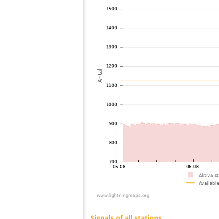
73
10.3
Tyskland
K
74
19.3
Tyskland
K
75
19.3
Tyskland
S
76
19.3
Tyskland
E
77
10.3
Tyskland
B
78
19.3
Tyskland
K
79
19.5
Tyskland
J
80
10.3
Niederlande
81
6.6
Tyskland
R
82
10.4
Niederlande
V
83
10.3
Niederlande
V
84
10.3
Tyskland
F
85
19.5
Tyskland
S
86
6.8
Tyskland
B
87
10.2
Tyskland
R
88
19.4
Tyskland
R
89
19.4
Tyskland
6
90
19.3
Niederlande
I
91
10.4
Tyskland
92
6.3
Tyskland
D
93
19.5
Niederlande
F
94
19.3
Tyskland
S
95
10.3
Tyskland
S
96
19.3
Tyskland
M
97
19.3
Tyskland
G
98
10.4
Niederlande
S
99
19.3
Tyskland
M
100
19.4
Tjeckien
D
Signals of all stations