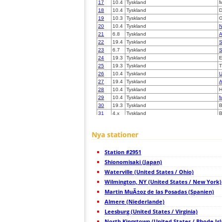
17
10.4
Tyskland
M
18
10.4
Tyskland
D
19
10.3
Tyskland
G
20
10.4
Tyskland
N
21
6.8
Tyskland
A
22
19.4
Tyskland
S
23
6.7
Tyskland
S
24
19.3
Tyskland
E
25
19.3
Tyskland
T
26
10.4
Tyskland
U
27
19.4
Tyskland
A
28
10.4
Tyskland
H
29
10.4
Tyskland
30
19.3
Tyskland
B
31
4.x
Tyskland
B
32
10.4
Tyskland
B
33
10.3
Tyskland
B
Nya stationer
34
19.3
Tyskland
35
19.1
Tyskland
L
Station #2951
36
19.3
Tyskland
B
37
Shionomisaki (Japan)
19.3
Tyskland
D
38
10.3
Tyskland
M
Waterville (United States / Ohio)
39
19.3
Tyskland
B
Wilmington, NY (United States / New York)
40
10.3
Tyskland
B
Martin MuÃ±oz de las Posadas (Spanien)
41
19.1
Tyskland
W
42
Almere (Niederlande)
19.3
Tyskland
W
43
10.4
Tyskland
S
Leesburg (United States / Virginia)
44
10.4
Tyskland
H
North Kingstown (United States / Rhode Is