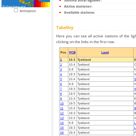
Summa antal signaler:
Aktiva stationer:
Animation
Available stations:
Tabellvy
Here you can see all active stations of the li
clicking on the links in the first row.
Pos.
PCB
Land
1
10.3
Tyskland
E
2
10.4
Tyskland
O
3
6.8
Tyskland
H
4
19.3
Tyskland
V
5
10.4
Tyskland
S
6
6.8
Tyskland
H
7
19.3
Tyskland
A
8
19.5
Tyskland
K
9
10.4
Tyskland
E
10
19.5
Tyskland
B
11
10.4
Tyskland
B
12
19.3
Tyskland
B
13
10.3
Tyskland
I
14
6.8
Tyskland
L
15
19.3
Tyskland
L
16
19.4
Tyskland
F