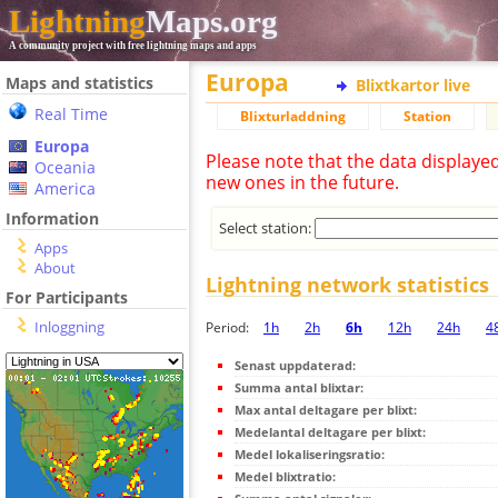
Lightning
Maps.org
A community project with free lightning maps and apps
Europa
Maps and statistics
Blixtkartor live
Real Time
Blixturladdning
Station
Europa
Please note that the data displaye
Oceania
new ones in the future.
America
Information
Select station:
Apps
About
Lightning network statistics
For Participants
Inloggning
Period:
1h
2h
6h
12h
24h
4
Senast uppdaterad:
Summa antal blixtar:
Max antal deltagare per blixt:
Medelantal deltagare per blixt:
Medel lokaliseringsratio:
Medel blixtratio: