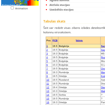
Signālu summa:
Aktīvās stacijas:
Animation
Uzstādītās stacijas:
Tabulas skats
Šeit var redzēt visas zibens izlādes detektortī
kolonnu virsrakstiem.
Poz.
PCB
Valsts
1
19.5
Bulgārija
Sar
2
19.5
Bulgārija
Sa
3
19.3
Bulgārija
MS
4
19.5
Bulgārija
Roz
5
19.5
Bulgārija
Mou
6
10.3
Bulgārija
G.
7
19.5
Bulgārija
Og
8
19.3
Rumānija
Mag
9
19.5
Grieķija
Kol
10
19.5
Russland
Sai
11
19.5
Rumānija
Dra
12
19.4
Grieķija
Dia
13
10.3
Grieķija
Mak
14
19.5
Serbia
?
15
19.5
Rumānija
?
16
19.3
Grieķija
Pam