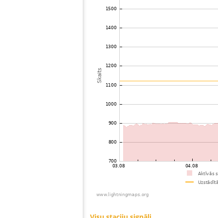
73
19.3
Slovakia (Slovak Republic)
Vel
74
19.4
Ungārija
Kis
75
19.5
Slovakia (Slovak Republic)
Han
76
19.5
Ungārija
Fel
77
19.3
Slovakia (Slovak Republic)
Vel
78
19.4
Ungārija
KÃ
79
10.4
Polija
Tyc
80
19.5
Slovēnija
Mar
81
19.5
Slovakia (Slovak Republic)
Dun
82
10.4
Ungārija
Sop
83
10.4
Polija
Rze
84
19.5
Slovakia (Slovak Republic)
Bra
85
19.3
Slovakia (Slovak Republic)
Bra
86
19.5
Austrija
Ger
87
19.4
Itālija
Cas
88
19.5
Polija
Pus
89
10.3
Austrija
Ste
90
19.5
Slovēnija
Pre
91
10.4
Austrija
Gra
92
6.5
Austrija
Wie
93
6.6
Austrija
Dob
94
19.3
Polija
Mie
95
6.6
Austrija
Gra
96
19.1
Austrija
ZÃ¶
97
19.3
Austrija
Pas
98
19.3
Austrija
Gun
99
10.3
Itālija
Ter
100
10.3
Slovēnija
Ilir
Visu staciju signāli