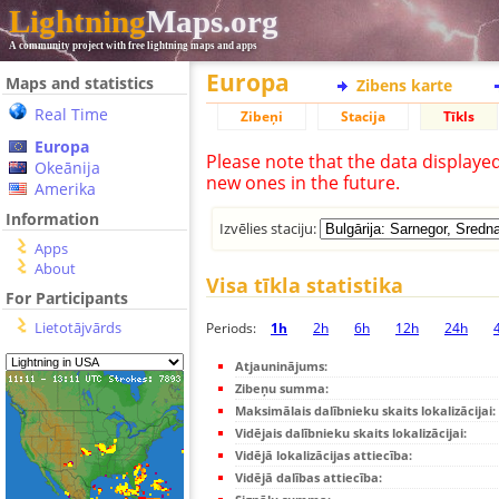
Lightning
Maps.org
A community project with free lightning maps and apps
Europa
Maps and statistics
Zibens karte
Real Time
Zibeņi
Stacija
Tīkls
Europa
Please note that the data displaye
Okeānija
new ones in the future.
Amerika
Information
Izvēlies staciju:
Apps
About
Visa tīkla statistika
For Participants
Lietotājvārds
Periods:
1h
2h
6h
12h
24h
Atjauninājums:
Zibeņu summa:
Maksimālais dalībnieku skaits lokalizācijai:
Vidējais dalībnieku skaits lokalizācijai:
Vidējā lokalizācijas attiecība:
Vidējā dalības attiecība: