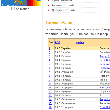
Сума сигналів:
Активні станції:
Animation
Доступні станції:
Вигляд таблиці
Тут можна побачити усі активні станції ме
таблицю, натиснувши на посилання в перш
Поз.
PCB
Країна
1
19.5
Україна
Berezha
2
19.5
Україна
Berezha
3
10.4
Польща
Tyczyn 
4
10.4
Румунія
Sirbi, Bo
5
19.5
Польща
Leonow 
6
10.4
Польща
Rzeszow-
7
19.5
Угорщина
MÃ¡tÃ©s
8
19.5
Польща
Pustkow
9
19.3
Польща
Mielec
10
19.5
Угорщина
FÃ¼zÃ©
11
19.5
Угорщина
BalkÃ¡ny
12
10.4
Румунія
Cluj-Nap
13
10.3
Польща
?
14
19.5
Словаччина
Poprad -
15
19.5
Словаччина
Poprad-V
16
19.5
Угорщина
SzentlÃ©