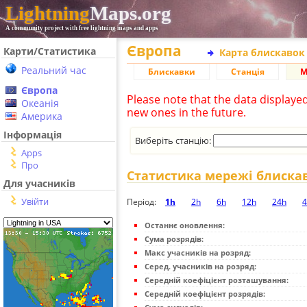
Lightning
Maps.org
A community project with free lightning maps and apps
Європа
Карти/Статистика
Карта блискавок
Реальний час
Блискавки
Станція
М
Європа
Please note that the data displaye
Океанія
new ones in the future.
Америка
Інформація
Виберіть станцію:
Apps
Про
Статистика мережі блиска
Для учасників
Увійти
Період:
1h
2h
6h
12h
24h
4
Останнє оновлення:
Сума розрядів:
Макс учасників на розряд:
Серед. учасників на розряд:
Середній коефіцієнт розташування:
Середній коефіцієнт розрядів: