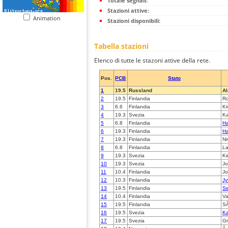
Totale segnali:
Stazioni attive:
Animation
Stazioni disponibili:
Tabella stazioni
Elenco di tutte le stazoni attive della rete.
Pos.
PCB
Stato
1
19.5
Russland
Al
2
19.5
Finlandia
Ro
3
6.6
Finlandia
Ki
4
19.3
Svezia
Ka
5
6.8
Finlandia
Ha
6
19.3
Finlandia
Ha
7
19.3
Finlandia
Ni
8
6.8
Finlandia
La
9
19.3
Svezia
Ki
10
19.3
Svezia
J
11
10.4
Finlandia
Jo
12
10.3
Finlandia
Jy
13
19.5
Finlandia
Se
14
10.4
Finlandia
V
15
19.5
Finlandia
S
16
19.5
Svezia
Ka
17
19.5
Svezia
G