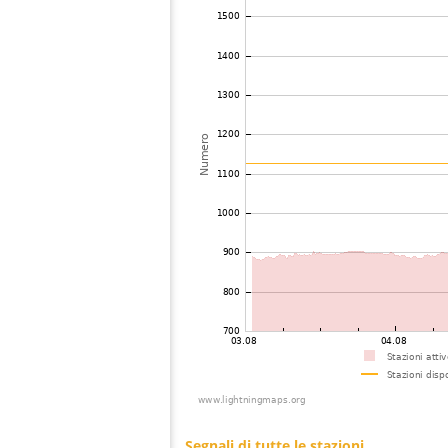
74
6.8
Latvia
S
75
19.3
Russland
Tv
76
19.5
Latvia
Ik
77
19.3
Norvegia
V
78
10.3
Svezia
Go
79
19.3
Norvegia
B
80
10.4
Norvegia
S
81
19.3
Svezia
Li
82
19.5
?
?
83
19.5
Svezia
Ã
84
10.4
Norvegia
H
85
10.3
Norvegia
HÃ
86
19.1
Norvegia
Sk
87
19.5
Svezia
?
88
19.3
Russland
Is
89
19.3
Norvegia
Ha
90
19.3
Norvegia
M
91
19.5
Svezia
Fa
92
19.5
Svezia
Li
93
19.5
Svezia
Le
94
19.1
Norvegia
K
95
19.5
Svezia
JÃ
96
19.5
Svezia
Mo
97
19.3
Russland
Na
98
19.5
Svezia
Tr
99
10.4
Norvegia
By
100
6.6
Norvegia
Sk
101
19.5
Svezia
Bo
Segnali di tutte le stazioni