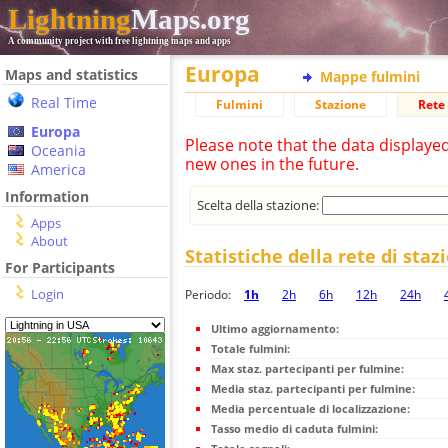
Lightning
Maps.org
A community project with free lightning maps and apps
Europa
Maps and statistics
Mappe fulmini
Real Time
Fulmini
Stazione
Rete 
Europa
Please note that the data displaye
Oceania
new ones in the future.
America
Information
Scelta della stazione:
Apps
About
Statistiche della rete di staz
For Participants
Login
Periodo:
1h
2h
6h
12h
24h
Ultimo aggiornamento:
Totale fulmini:
Max staz. partecipanti per fulmine:
Media staz. partecipanti per fulmine:
Media percentuale di localizzazione:
Tasso medio di caduta fulmini: