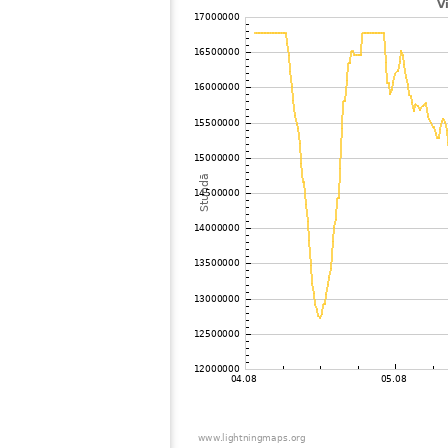
102
10.3
Zviedrija
VÃ¤
103
19.5
Zviedrija
Sav
104
19.3
Zviedrija
Got
105
19.3
Zviedrija
Berg
106
10.2
Zviedrija
SÃ¤
107
19.5
Zviedrija
Lju
108
19.1
Zviedrija
Varb
109
19.1
Norvēģija
Frol
110
19.3
Zviedrija
BÃ¥
111
19.3
Belarus
Mins
112
6.8
Norvēģija
Kar
113
19.5
Zviedrija
Sve
114
10.4
Zviedrija
Axel
115
10.4
Zviedrija
Sim
116
19.3
Norvēģija
Moi
117
19.5
Zviedrija
Lun
118
10.3
Polija
Gda
119
19.3
Norvēģija
Span
120
10.4
Norvēģija
Brus
121
10.3
Norvēģija
Bru
122
19.3
Dānija
VÃ¦r
123
19.4
Polija
Wynk
124
19.3
Dānija
Vest
125
19.5
Dānija
HÃ¥r
126
10.2
Dānija
Silk
127
10.3
Polija
Bial
128
19.5
Polija
Cha
129
10.3
Dānija
Brej