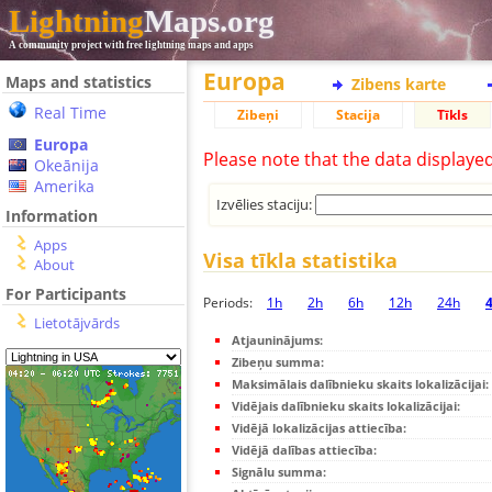
Lightning
Maps.org
A community project with free lightning maps and apps
Europa
Maps and statistics
Zibens karte
Real Time
Zibeņi
Stacija
Tīkls
Europa
Please note that the data displaye
Okeānija
Amerika
Izvēlies staciju:
Information
Apps
Visa tīkla statistika
About
For Participants
Periods:
1h
2h
6h
12h
24h
Lietotājvārds
Atjauninājums:
Zibeņu summa:
Maksimālais dalībnieku skaits lokalizācijai:
Vidējais dalībnieku skaits lokalizācijai:
Vidējā lokalizācijas attiecība:
Vidējā dalības attiecība:
Signālu summa: