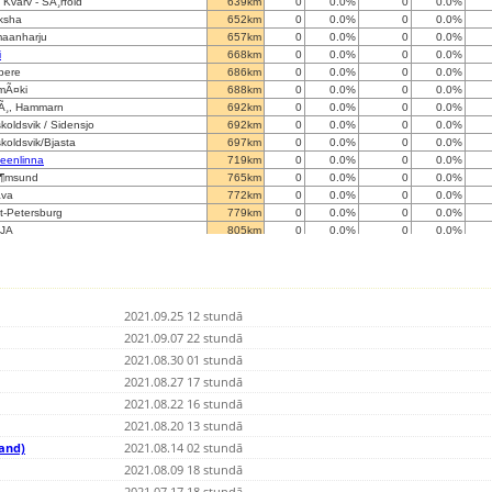
e Kvarv - SÃ¸rfold
639km
0
0.0%
0
0.0%
ksha
652km
0
0.0%
0
0.0%
maanharju
657km
0
0.0%
0
0.0%
i
668km
0
0.0%
0
0.0%
pere
686km
0
0.0%
0
0.0%
mÃ¤ki
688km
0
0.0%
0
0.0%
Ã¸, Hammarn
692km
0
0.0%
0
0.0%
koldsvik / Sidensjo
692km
0
0.0%
0
0.0%
koldsvik/Bjasta
697km
0
0.0%
0
0.0%
eenlinna
719km
0
0.0%
0
0.0%
Ã¶msund
765km
0
0.0%
0
0.0%
ava
772km
0
0.0%
0
0.0%
t-Petersburg
779km
0
0.0%
0
0.0%
JA
805km
0
0.0%
0
0.0%
tio
818km
0
0.0%
0
0.0%
Ã¶nsaari
857km
0
0.0%
0
0.0%
i
858km
0
0.0%
0
0.0%
kom
873km
0
0.0%
0
0.0%
2021.09.25 12 stundā
nn
883km
33
0.0%
72651
0.0%
inn, Denko Aurora experimental
2021.09.07 22 stundā
883km
0
0.0%
0
0.0%
inn, Kalevi Panorama
883km
0
0.0%
0
0.0%
2021.08.30 01 stundā
nn
885km
0
0.0%
0
0.0%
2021.08.27 17 stundā
nn
891km
0
0.0%
0
0.0%
2021.08.22 16 stundā
iehamn
915km
0
0.0%
0
0.0%
nkjer
2021.08.20 13 stundā
923km
0
0.0%
0
0.0%
923km
0
0.0%
0
0.0%
land)
2021.08.14 02 stundā
bu II
932km
0
0.0%
0
0.0%
2021.08.09 18 stundā
kivi
944km
0
0.0%
0
0.0%
2021.07.17 18 stundā