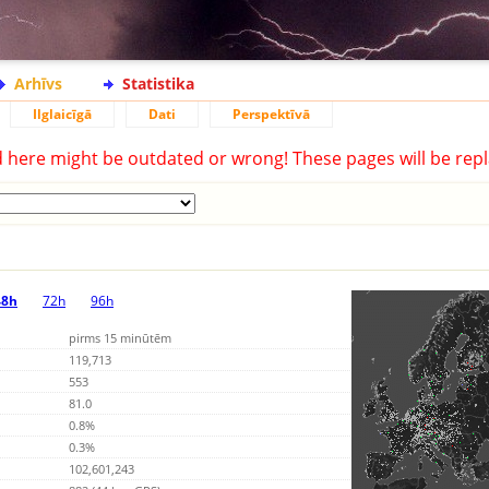
Arhīvs
Statistika
Ilglaicīgā
Dati
Perspektīvā
d here might be outdated or wrong! These pages will be repl
48h
72h
96h
pirms 15 minūtēm
119,713
553
81.0
0.8%
0.3%
102,601,243