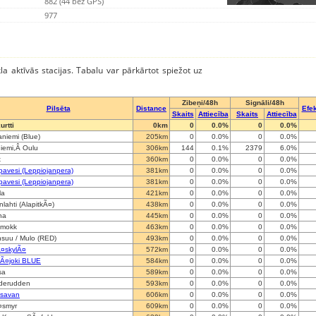
882 (44 bez GPS)
977
kla aktīvās stacijas. Tabalu var pārkārtot spiežot uz
Zibeņi/48h
Signāli/48h
Pilsēta
Distance
Efek
Skaits
Attiecība
Skaits
Attiecība
urtti
0km
0
0.0%
0
0.0%
niemi (Blue)
205km
0
0.0%
0
0.0%
niemi,Â Oulu
306km
144
0.1%
2379
6.0%
x
360km
0
0.0%
0
0.0%
avesi (Leppiojanpera)
381km
0
0.0%
0
0.0%
avesi (Leppiojanpera)
381km
0
0.0%
0
0.0%
la
421km
0
0.0%
0
0.0%
nlahti (AlapitkÃ¤)
438km
0
0.0%
0
0.0%
na
445km
0
0.0%
0
0.0%
kmokk
463km
0
0.0%
0
0.0%
suu / Mulo (RED)
493km
0
0.0%
0
0.0%
Ã¤skylÃ¤
572km
0
0.0%
0
0.0%
nÃ¤joki BLUE
584km
0
0.0%
0
0.0%
sa
589km
0
0.0%
0
0.0%
derudden
593km
0
0.0%
0
0.0%
isavan
606km
0
0.0%
0
0.0%
¤smyr
609km
0
0.0%
0
0.0%