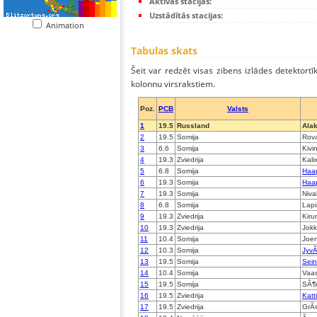
Aktīvās stacijas:
Uzstādītās stacijas:
Animation
Tabulas skats
Šeit var redzēt visas zibens izlādes detektortī
kolonnu virsrakstiem.
Poz.
PCB
Valsts
1
19.5
Russland
Alak
2
19.5
Somija
Rova
3
6.6
Somija
Kivi
4
19.3
Zviedrija
Kali
5
6.8
Somija
Haap
6
19.3
Somija
Haap
7
19.3
Somija
Niva
8
6.8
Somija
Lapi
9
19.3
Zviedrija
Kiru
10
19.3
Zviedrija
Jok
11
10.4
Somija
Joen
12
10.3
Somija
Jyv
13
19.5
Somija
Sei
14
10.4
Somija
Vaa
15
19.5
Somija
SÃ¶
16
19.5
Zviedrija
Katt
17
19.5
Zviedrija
GrÃ