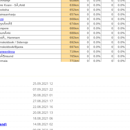
rÃ¤smyr
609km
0
0.0%
0
0.0%
vre Kvarv - SÃ¸rfold
639km
0
0.0%
0
0.0%
hoksha
652km
0
0.0%
0
0.0%
aimaanharju
657km
0
0.0%
0
0.0%
emi
668km
0
0.0%
0
0.0%
yynÃ¤rÃ¶
674km
0
0.0%
0
0.0%
ampere
686km
0
0.0%
0
0.0%
uumÃ¤ki
688km
0
0.0%
0
0.0%
odÃ¸, Hammarn
692km
0
0.0%
0
0.0%
nskoldsvik / Sidensjo
692km
0
0.0%
0
0.0%
nskoldsvik/Bjasta
697km
0
0.0%
0
0.0%
ameenlinna
719km
0
0.0%
0
0.0%
trÃ¶msund
765km
0
0.0%
0
0.0%
ernaja
771km
0
0.0%
0
0.0%
erava
772km
0
0.0%
0
0.0%
int-Petersburg
779km
0
0.0%
0
0.0%
int-Petersburg
780km
0
0.0%
0
0.0%
OHJA
805km
0
0.0%
0
0.0%
25.09.2021 12
untio
818km
0
0.0%
0
0.0%
emiÃ¶nsaari
07.09.2021 22
857km
0
0.0%
0
0.0%
hvi
858km
0
0.0%
0
0.0%
30.08.2021 01
rokom
873km
0
0.0%
0
0.0%
27.08.2021 17
llinn
883km
559
4.4%
210146
0.3%
22.08.2021 16
llinn, Denko Aurora experimental
883km
0
0.0%
0
0.0%
llinn, Kalevi Panorama
20.08.2021 13
883km
0
0.0%
0
0.0%
llinn
885km
0
0.0%
0
0.0%
18.08.2021 06
llinn
891km
0
0.0%
0
0.0%
land)
14.08.2021 02
ariehamn
915km
0
0.0%
0
0.0%
09.08.2021 18