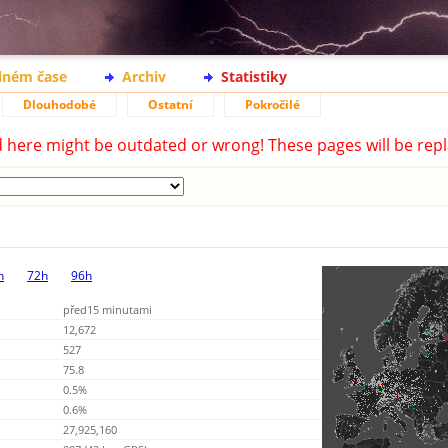
lném čase
Archiv
Statistiky
Dlouhodobé
Ostatní
Pokročilé
d here might be outdated or wrong! These pages will be repl
h
72h
96h
před15 minutami
12,672
527
75.8
0.5%
0.6%
27,925,160