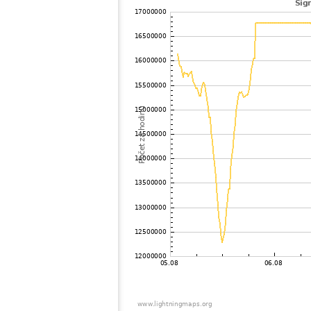
102
10.3
Russland
B
103
10.4
Švédsko
L
104
19.5
Švédsko
B
105
10.3
Švédsko
V
106
19.5
Švédsko
S
107
19.3
Švédsko
G
108
19.3
Švédsko
B
109
10.2
Švédsko
S
110
19.5
Švédsko
L
111
19.1
Švédsko
V
112
19.1
Norsko
Fr
113
10.3
Švédsko
G
114
19.3
Švédsko
B
115
19.3
Belarus
M
116
6.8
Norsko
K
117
19.5
Švédsko
S
118
10.4
Švédsko
Ax
119
10.4
Švédsko
S
120
19.3
Norsko
M
121
19.5
Švédsko
L
122
10.3
Polsko
G
123
19.3
Norsko
S
124
10.4
Norsko
Br
125
10.3
Norsko
B
126
19.3
Dánsko
VÃ
127
19.4
Polsko
Wy
128
19.3
Dánsko
V
129
19.5
Dánsko
H