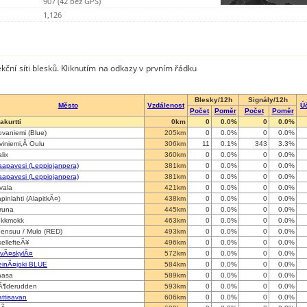
907 (42 bez GPS)
1,126
kční síti blesků. Kliknutím na odkazy v prvním řádku
Blesky/12h
Signály/12h
Město
Vzdálenost
Ú
Počet
Poměr
Počet
Poměr
akurtti
0km
0
0.0%
0
0.0%
vaniemi (Blue)
205km
0
0.0%
0
0.0%
viniemi,Â Oulu
306km
11
0.1%
343
3.3%
lix
360km
0
0.0%
0
0.0%
apavesi (Leppiojanpera)
381km
0
0.0%
0
0.0%
apavesi (Leppiojanpera)
381km
0
0.0%
0
0.0%
vala
421km
0
0.0%
0
0.0%
pinlahti (AlapitkÃ¤)
438km
0
0.0%
0
0.0%
runa
445km
0
0.0%
0
0.0%
okkmokk
463km
0
0.0%
0
0.0%
oensuu / Mulo (RED)
493km
0
0.0%
0
0.0%
ellefteÃ¥
496km
0
0.0%
0
0.0%
yvÃ¤skylÃ¤
572km
0
0.0%
0
0.0%
einÃ¤joki BLUE
584km
0
0.0%
0
0.0%
aasa
589km
0
0.0%
0
0.0%
Ã¶derudden
593km
0
0.0%
0
0.0%
ttisavan
606km
0
0.0%
0
0.0%