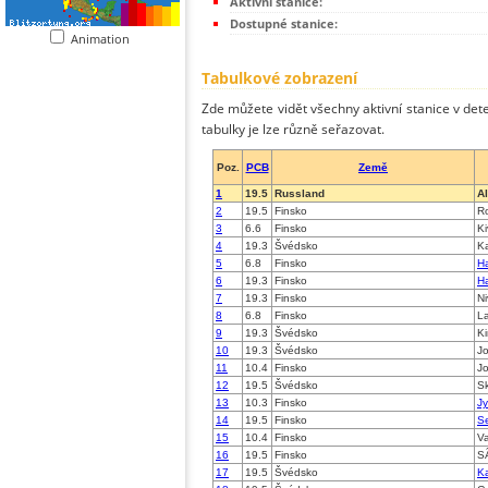
Aktivní stanice:
Dostupné stanice:
Animation
Tabulkové zobrazení
Zde můžete vidět všechny aktivní stanice v dete
tabulky je lze různě seřazovat.
Poz.
PCB
Země
1
19.5
Russland
Al
2
19.5
Finsko
Ro
3
6.6
Finsko
Ki
4
19.3
Švédsko
Ka
5
6.8
Finsko
Ha
6
19.3
Finsko
Ha
7
19.3
Finsko
Ni
8
6.8
Finsko
La
9
19.3
Švédsko
Ki
10
19.3
Švédsko
J
11
10.4
Finsko
J
12
19.5
Švédsko
Sk
13
10.3
Finsko
J
14
19.5
Finsko
S
15
10.4
Finsko
V
16
19.5
Finsko
S
17
19.5
Švédsko
Ka