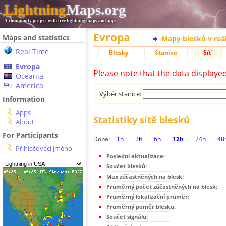
Lightning
Maps.org
A community project with free lightning maps and apps
Evropa
Maps and statistics
Mapy blesků v reá
Real Time
Blesky
Stanice
Síť
Evropa
Please note that the data displaye
Oceania
America
Výběr stanice:
Information
Apps
Statistiky sítě blesků
About
For Participants
Doba:
1h
2h
6h
12h
24h
48
Přihlašovací jméno
Poslední aktualizace:
Součet blesků:
Max zúčastněných na blesk:
Průměrný počet zúčastněných na blesk:
Průměrný lokalizační průměr:
Průměrný poměr blesků:
Součet signálů: