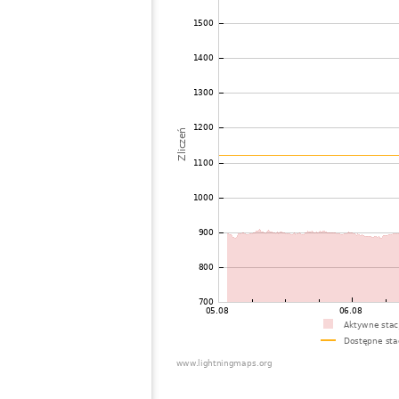
73
19.3
Niemcy
BÃ¼c
74
19.3
Niemcy
Jeste
75
19.3
Niemcy
Kastl
76
10.3
Niemcy
Kastl
77
19.1
Belgia
Melin
78
19.3
Niemcy
Aueta
79
6.8
Niemcy
Artern
80
10.4
Niemcy
Mind
81
10.4
Holandia
Veghe
82
19.3
Holandia
Ensc
83
6.8
Niemcy
HeiÃ
84
19.3
Szwajcaria
Nefte
85
19.3
Szwajcaria
Wies
86
10.4
Szwajcaria
Nuss
87
19.5
Belgia
Heren
88
19.4
Belgia
Charle
89
10.3
Szwajcaria
Waen
90
10.4
Holandia
Oss
91
19.5
Belgia
Heist
92
6.8
Szwajcaria
Basse
93
10.4
Francja
RETHE
94
19.1
Szwajcaria
Niede
95
6.7
Szwajcaria
Oberd
96
10.4
Niemcy
Holdo
97
19.5
Belgia
Bruss
98
10.4
Holandia
Tilbu
99
10.3
Niemcy
Isern
100
19.4
Niemcy
Suling