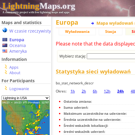
Lightning
Maps.org
A community project with free lightning maps and apps
Europa
Maps and statistics
Mapa wyładowań 
W czasie rzeczywistym
Wyładowania
Stacja
S
Europa
Please note that the data displaye
Oceania
Ameryka
Wybierz stację:
Information
Apps
Statystyka sieci wyładowań
About
For Participants
bo_stat_network_descr
Logowanie
Okres:
1h
2h
6h
12h
24h
48
Ostatnia zmiana:
Suma uderzeń:
Maksimum uczestników na uderzenie:
Średnia uczestników na uderzenie:
Średni wskaźnik lokalizacji:
średni wskaźnik uderzeń: