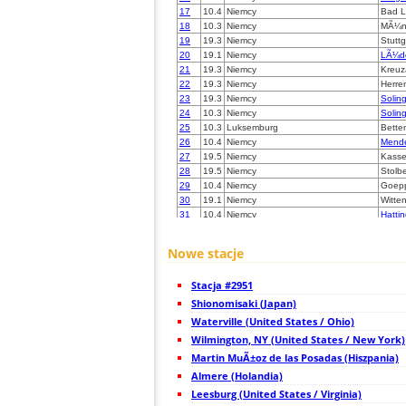
17
10.4
Niemcy
Bad L
18
10.3
Niemcy
MÃ¼n
19
19.3
Niemcy
Stuttg
20
19.1
Niemcy
LÃ¼d
21
19.3
Niemcy
Kreu
22
19.3
Niemcy
Herre
23
19.3
Niemcy
Solin
24
10.3
Niemcy
Soling
25
10.3
Luksemburg
Bette
26
10.4
Niemcy
Mend
27
19.5
Niemcy
Kasse
28
19.5
Niemcy
Stolb
29
10.4
Niemcy
Goepp
30
19.1
Niemcy
Witte
31
10.4
Niemcy
Hattin
32
19.3
Niemcy
Velber
33
19.4
Belgia
Houffa
Nowe stacje
34
6.1
Niemcy
Lonne
35
10.4
Niemcy
Pfulli
Stacja #2951
36
19.4
Niemcy
MÃ¶n
37
Shionomisaki (Japan)
10.3
Niemcy
Binsd
38
19.3
Niemcy
Dortm
Waterville (United States / Ohio)
39
19.4
Belgia
Chain
Wilmington, NY (United States / New York)
40
10.3
Niemcy
72406
Martin MuÃ±oz de las Posadas (Hiszpania)
41
19.3
Niemcy
Krefe
42
Almere (Holandia)
19.3
Niemcy
Wiese
43
10.4
Niemcy
Delbr
Leesburg (United States / Virginia)
44
19.3
Niemcy
Heide