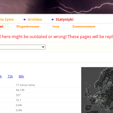
na żywo
Archiwa
Statystyki
ieć
Długookresowe
Inne
Zaawansowane
d here might be outdated or wrong! These pages will be repl
h
72h
96h
17 minut temu
44,139
527
72.1
0.6%
0.4%