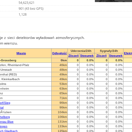
54,623,621
901 (43 bez GPS)
1,128
je z sieci detektorów wyładowań atmosferycznych.
ym wierszu.
Uderzenia/24h
Sygnały/24h
Miasto
Odległość
Efek
Zliczeń
Stosunek
Zliczeń
Stosunek
-Grossberg
0km
0
0.0%
0
0.0%
ofen, Rheinland-Pfalz
46km
0
0.0%
0
0.0%
-Umstadt
48km
0
0.0%
0
0.0%
enthal (RED)
49km
0
0.0%
0
0.0%
 Kleinkarlbach
49km
0
0.0%
0
0.0%
olms
53km
0
0.0%
0
0.0%
enheim
63km
0
0.0%
0
0.0%
nz
65km
0
0.0%
0
0.0%
en
71km
0
0.0%
0
0.0%
orf/Sieg
96km
0
0.0%
0
0.0%
tal
96km
0
0.0%
0
0.0%
rÃ¼cken
104km
0
0.0%
0
0.0%
helberg
106km
0
0.0%
0
0.0%
enau Blue
131km
0
0.0%
0
0.0%
lingen
133km
0
0.0%
0
0.0%
sch Gladbach
135km
0
0.0%
0
0.0%