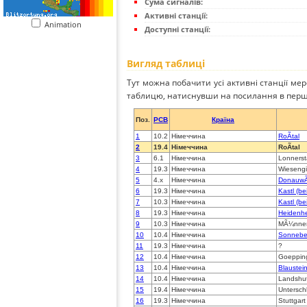
Сума сигналів:
Активні станції:
Animation
Доступні станції:
Вигляд таблиці
Тут можна побачити усі активні станції ме
таблицю, натиснувши на посилання в перш
Поз.
PCB
Країна
1
10.2
Німеччина
RoÃtal
2
19.4
Німеччина
RoÃtal
3
6.1
Німеччина
Lonnerst
4
19.3
Німеччина
Wiesengi
5
4.x
Німеччина
DonauwÃ
6
19.3
Німеччина
Kastl (b
7
10.3
Німеччина
Kastl (b
8
19.3
Німеччина
Heidenh
9
10.3
Німеччина
MÃ¼nner
10
10.4
Німеччина
Sonnebe
11
19.3
Німеччина
?
12
10.4
Німеччина
Goeppin
13
10.4
Німеччина
Blaustei
14
10.4
Німеччина
Landshu
15
19.4
Німеччина
Untersch
16
19.3
Німеччина
Stuttgart