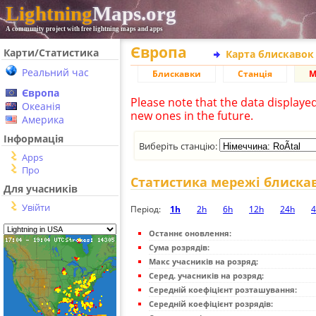
Lightning
Maps.org
A community project with free lightning maps and apps
Європа
Карти/Статистика
Карта блискавок
Реальний час
Блискавки
Станція
М
Європа
Please note that the data displaye
Океанія
new ones in the future.
Америка
Інформація
Виберіть станцію:
Apps
Про
Статистика мережі блиска
Для учасників
Увійти
Період:
1h
2h
6h
12h
24h
4
Останнє оновлення:
Сума розрядів:
Макс учасників на розряд:
Серед. учасників на розряд:
Середній коефіцієнт розташування:
Середній коефіцієнт розрядів: