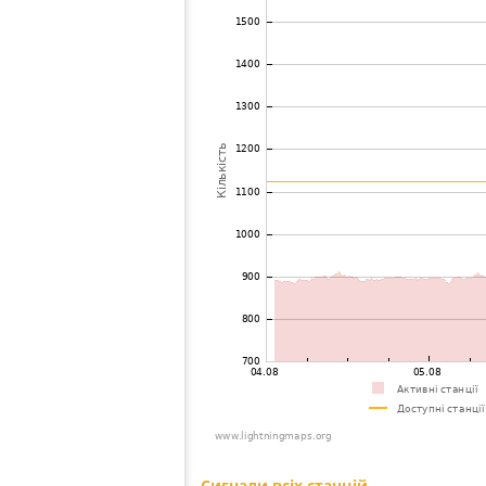
73
19.3
Швейцарія
Wiesend
74
19.3
Німеччина
Koblenz
75
19.4
Чехія
Praha - 
76
10.4
Чехія
Praha 4 
77
19.3
Швейцарія
Neftenb
78
10.3
Німеччина
Betzdorf
79
6.3
Німеччина
Dresden
80
19.3
Швейцарія
Buchs St
81
6.6
Німеччина
Radebeu
82
6.8
Швейцарія
Bassersd
83
19.3
Швейцарія
Obersch
84
19.3
Німеччина
Afterste
85
10.4
Німеччина
Belgern-
86
6.8
Німеччина
HÃ¶xter
87
10.4
Швейцарія
Nussbau
88
19.4
Швейцарія
Naefels
89
6.8
Німеччина
HeiÃum
90
19.5
Німеччина
Voelklin
91
19.5
Швейцарія
Bos-cha
92
19.3
Швейцарія
Bos-cha,
93
6.7
Німеччина
SchÃ¶ne
94
19.5
Італія
Bruneck
95
19.3
Німеччина
Vahlbruc
96
10.4
Німеччина
Ottenste
97
19.3
Швейцарія
Cham/Zu
98
19.3
Німеччина
Schlange
99
19.1
Німеччина
LÃ¼dens
100
19.1
Італія
Prad am S
Сигнали всіх станцій