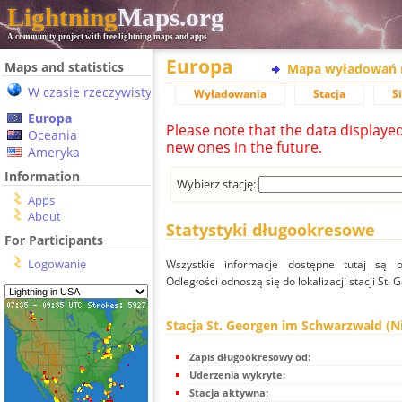
Lightning
Maps.org
A community project with free lightning maps and apps
Europa
Maps and statistics
Mapa wyładowań 
W czasie rzeczywistym
Wyładowania
Stacja
S
Europa
Please note that the data displaye
Oceania
new ones in the future.
Ameryka
Information
Wybierz stację:
Apps
About
Statystyki długookresowe
For Participants
Logowanie
Wszystkie informacje dostępne tutaj są od
Odległości odnoszą się do lokalizacji stacji St
Stacja St. Georgen im Schwarzwald (
Zapis długookresowy od:
Uderzenia wykryte:
Stacja aktywna: