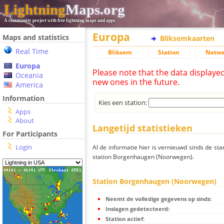
Lightning
Maps.org
A community project with free lightning maps and apps
Europa
Maps and statistics
Bliksemkaarten
Real Time
Bliksem
Station
Netwe
Europa
Please note that the data displaye
Oceania
new ones in the future.
America
Information
Kies een station:
Apps
About
Langetijd statistieken
For Participants
Login
Al de informatie hier is vernieuwd sinds de sta
station Borgenhaugen (Noorwegen).
Station Borgenhaugen (Noorwegen)
Neemt de volledige gegevens op sinds:
Inslagen gedetecteerd:
Station actief: