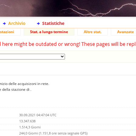
Archivio
Statistiche
stazioni
Stat. a lungo termine
Altre stat.
Avanzate
d here might be outdated or wrong! These pages will be repl
inizio delle acquisizoni in rete.
 della stazione di .
30.09.2021 04:47:04 UTC
13.347.638
1.514,3 Giorni
244,0 Giorni (1.151,8 ore senza segnale GPS)