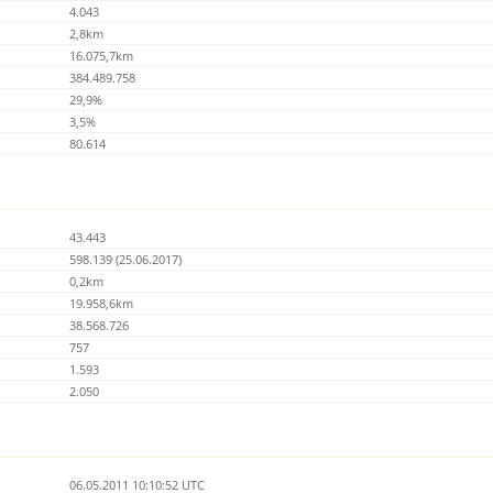
4.043
2,8km
16.075,7km
384.489.758
29,9%
3,5%
80.614
43.443
598.139 (25.06.2017)
0,2km
19.958,6km
38.568.726
757
1.593
2.050
06.05.2011 10:10:52 UTC