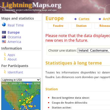
Lightning
Maps.org
A community project with free lightning maps and apps
Europe
Maps and statistics
Cartes
Arc
Real Time
Foudre
Station
Réseau
Europe
Please note that the data displaye
Oceania
new ones in the future.
America
Information
Choisir une station:
Apps
About
Statistiques à long terme
For Participants
Identifiant
Toutes les informations disponibles ici dat
foudre. Les distances sont données par rapport 
Station
Record longtime data since:
Coups de foudre détectés:
Station active: