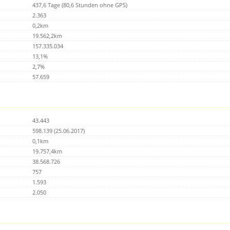
437,6 Tage (80,6 Stunden ohne GPS)
2.363
0,2km
19.562,2km
157.335.034
13,1%
2,7%
57.659
43.443
598.139 (25.06.2017)
0,1km
19.757,4km
38.568.726
757
1.593
2.050