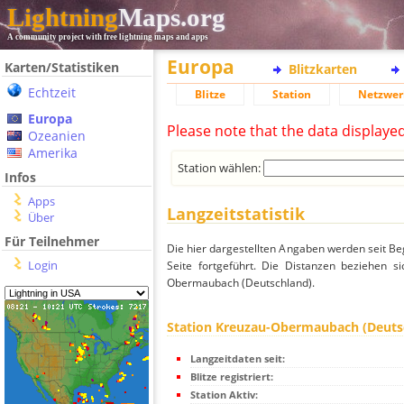
Lightning
Maps.org
A community project with free lightning maps and apps
Europa
Karten/Statistiken
Blitzkarten
Echtzeit
Blitze
Station
Netzwer
Europa
Please note that the data displaye
Ozeanien
Amerika
Station wählen:
Infos
Apps
Langzeitstatistik
Über
Für Teilnehmer
Die hier dargestellten Angaben werden seit Be
Login
Seite fortgeführt. Die Distanzen beziehen s
Obermaubach (Deutschland).
Station Kreuzau-Obermaubach (Deuts
Langzeitdaten seit:
Blitze registriert:
Station Aktiv: