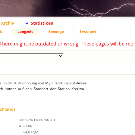
Archiv
Statistiken
k
Langzeit
Sonstige
Erweitert
d here might be outdated or wrong! These pages will be repl
ginn der Aufzeichnung von MyBlitzortung auf dieser
ich immer auf den Standort der Station Kreuzau-
chland)
30.09.2021 03:45:06 UTC
4.321.045
1.324,0 Tage