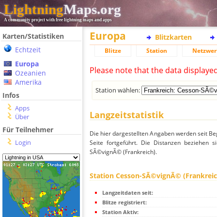
Lightning
Maps.org
A community project with free lightning maps and apps
Europa
Karten/Statistiken
Blitzkarten
Echtzeit
Blitze
Station
Netzwer
Europa
Please note that the data displaye
Ozeanien
Amerika
Station wählen:
Infos
Apps
Langzeitstatistik
Über
Für Teilnehmer
Die hier dargestellten Angaben werden seit Be
Login
Seite fortgeführt. Die Distanzen beziehen 
SÃ©vignÃ© (Frankreich).
Station Cesson-SÃ©vignÃ© (Frankreic
Langzeitdaten seit:
Blitze registriert:
Station Aktiv: