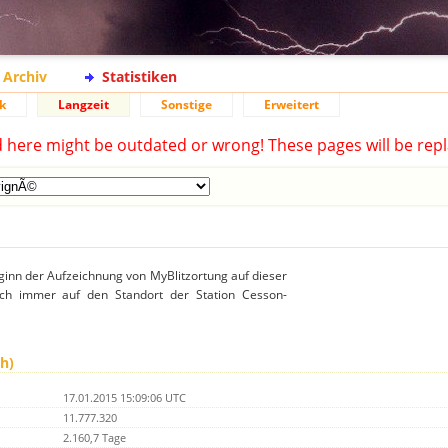
Archiv
Statistiken
k
Langzeit
Sonstige
Erweitert
d here might be outdated or wrong! These pages will be repl
ginn der Aufzeichnung von MyBlitzortung auf dieser
sich immer auf den Standort der Station Cesson-
h)
17.01.2015 15:09:06 UTC
11.777.320
2.160,7 Tage