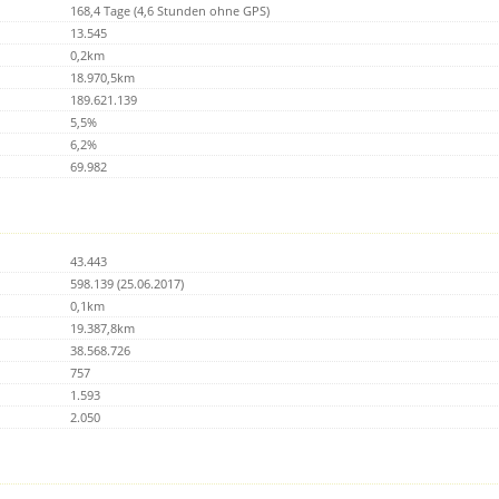
168,4 Tage (4,6 Stunden ohne GPS)
13.545
0,2km
18.970,5km
189.621.139
5,5%
6,2%
69.982
43.443
598.139 (25.06.2017)
0,1km
19.387,8km
38.568.726
757
1.593
2.050