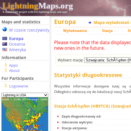
Lightning
Maps.org
A community project with free lightning maps and apps
Europa
Maps and statistics
Mapa wyładowań 
W czasie rzeczywistym
Wyładowania
Stacja
S
Europa
Please note that the data displaye
Oceania
new ones in the future.
Ameryka
Information
Wybierz stację:
Apps
About
Statystyki długookresowe
For Participants
Logowanie
Wszystkie informacje dostępne tutaj są od
Odległości odnoszą się do lokalizacji stacji S
Stacja SchÃ¼pfen (HB9TCG) (Szwajcari
Zapis długookresowy od:
Uderzenia wykryte:
Stacja aktywna: