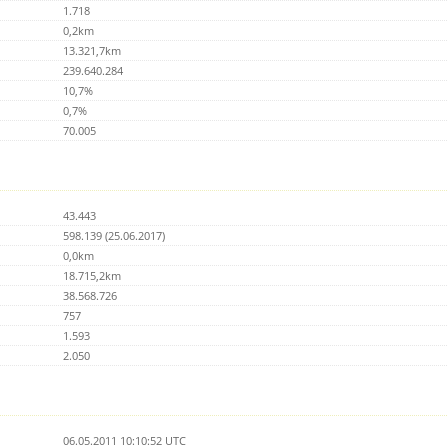
1.718
0,2km
13.321,7km
239.640.284
10,7%
0,7%
70.005
43.443
598.139 (25.06.2017)
0,0km
18.715,2km
38.568.726
757
1.593
2.050
06.05.2011 10:10:52 UTC