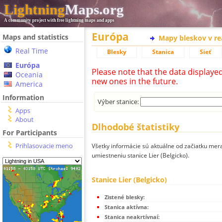
Lightning
Maps.org
A community project with free lightning maps and apps
Európa
Maps and statistics
Mapy bleskov v r
Real Time
Blesky
Stanica
Sieť
Európa
Please note that the data displaye
Oceania
new ones in the future.
America
Information
Výber stanice:
Apps
About
Dlhodobé štatistiky
For Participants
Prihlasovacie meno
Všetky informácie sú aktuálne od začiatku mera
umiestneniu stanice Lier (Belgicko).
Stanice Lier (Belgicko)
Zistené blesky:
Stanica aktívna:
Stanica neakrtívnaí: