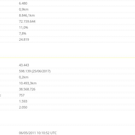
6.480
0,9km
8.846,1km
72.159.644
11,0%
7,8%
24.819
43.443
598.139 (25/06/2017)
0,2km
10.493,3km
38.568.726
:
757
1.593
2.050
06/05/2011 10:10:52 UTC