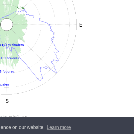
Fontenay le Comte
rience on our website.
Learn more