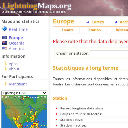
Lightning
Maps.org
A community project with free lightning maps and apps
Europe
Maps and statistics
Cartes
Arc
Real Time
Foudre
Station
Réseau
Europe
Please note that the data displaye
Oceania
America
Choisir une station:
Information
Apps
Statistiques à long terme
About
For Participants
Toutes les informations disponibles ici dat
Identifiant
foudre. Les distances sont données par rapport 
Station
Record longtime data since:
Coups de foudre détectés:
Station active:
Station inactive: