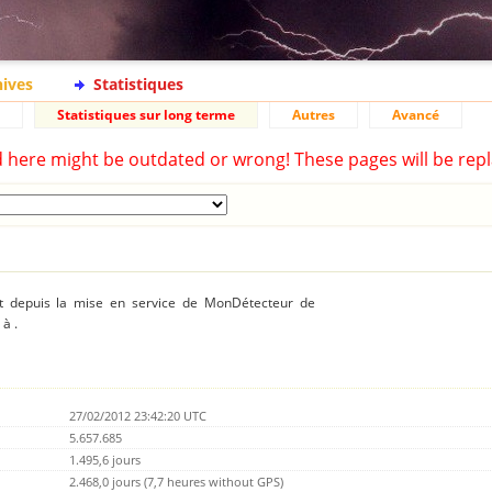
hives
Statistiques
Statistiques sur long terme
Autres
Avancé
d here might be outdated or wrong! These pages will be repl
ent depuis la mise en service de MonDétecteur de
à .
27/02/2012 23:42:20 UTC
5.657.685
1.495,6 jours
2.468,0 jours (7,7 heures without GPS)