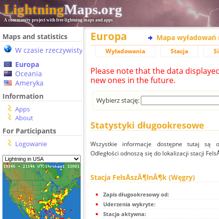
Lightning
Maps.org
A community project with free lightning maps and apps
Europa
Maps and statistics
Mapa wyładowań 
W czasie rzeczywistym
Wyładowania
Stacja
S
Europa
Please note that the data displaye
Oceania
new ones in the future.
Ameryka
Information
Wybierz stację:
Apps
About
Statystyki długookresowe
For Participants
Logowanie
Wszystkie informacje dostępne tutaj są od
Odległości odnoszą się do lokalizacji stacji Fel
Stacja FelsÅszÃ¶lnÃ¶k (Węgry)
Zapis długookresowy od:
Uderzenia wykryte:
Stacja aktywna: