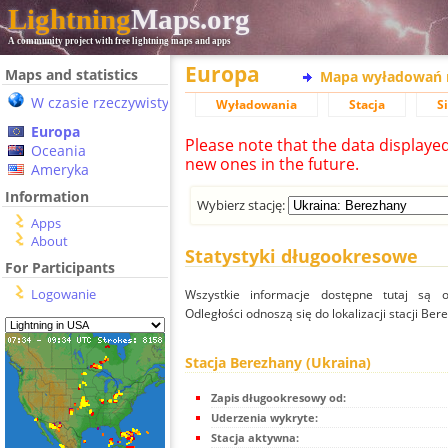
Lightning
Maps.org
A community project with free lightning maps and apps
Europa
Maps and statistics
Mapa wyładowań 
W czasie rzeczywistym
Wyładowania
Stacja
S
Europa
Please note that the data displaye
Oceania
new ones in the future.
Ameryka
Information
Wybierz stację:
Apps
About
Statystyki długookresowe
For Participants
Logowanie
Wszystkie informacje dostępne tutaj są od
Odległości odnoszą się do lokalizacji stacji Ber
Stacja Berezhany (Ukraina)
Zapis długookresowy od:
Uderzenia wykryte:
Stacja aktywna: