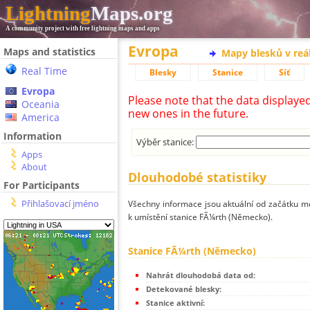
Lightning
Maps.org
A community project with free lightning maps and apps
Evropa
Maps and statistics
Mapy blesků v reá
Real Time
Blesky
Stanice
Síť
Evropa
Please note that the data displaye
Oceania
new ones in the future.
America
Information
Výběr stanice:
Apps
About
Dlouhodobé statistiky
For Participants
Přihlašovací jméno
Všechny informace jsou aktuální od začátku mě
k umístění stanice FÃ¼rth (Německo).
Stanice FÃ¼rth (Německo)
Nahrát dlouhodobá data od:
Detekované blesky:
Stanice aktivní: