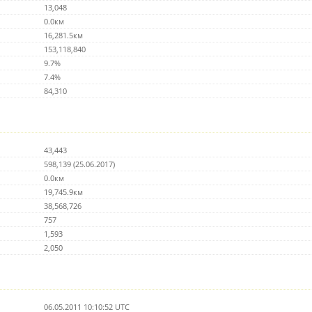
13,048
0.0км
16,281.5км
153,118,840
9.7%
7.4%
84,310
43,443
598,139 (25.06.2017)
0.0км
19,745.9км
38,568,726
757
1,593
2,050
06.05.2011 10:10:52 UTC