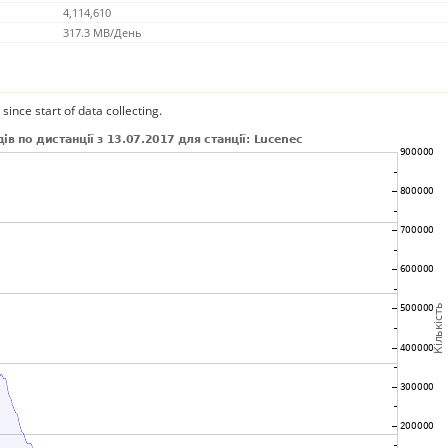
4,114,610
317.3 MB/День
since start of data collecting.