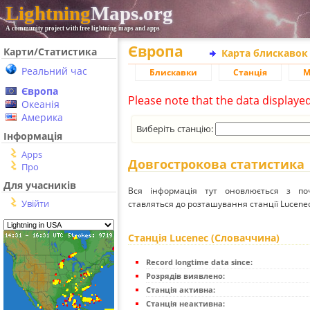
Lightning
Maps.org
A community project with free lightning maps and apps
Європа
Карти/Статистика
Карта блискавок
Реальний час
Блискавки
Станція
М
Європа
Please note that the data displaye
Океанія
Америка
Виберіть станцію:
Інформація
Apps
Довгострокова статистика
Про
Для учасників
Вся інформація тут оновлюється з п
Увійти
ставляться до розташування станції Lucene
Станція Lucenec (Словаччина)
Record longtime data since:
Розрядів виявлено:
Станція активна:
Станція неактивна: