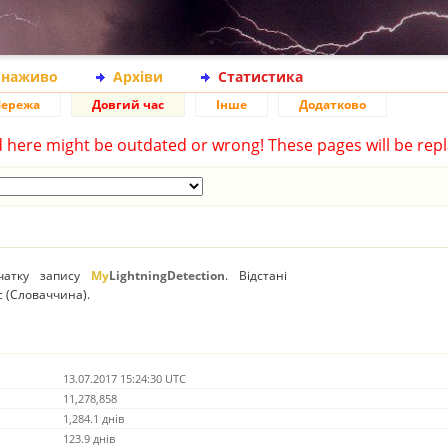
 наживо
Архіви
Статистика
ережа
Довгий час
Інше
Додатково
d here might be outdated or wrong! These pages will be repl
очатку запису
My
LightningDetection
. Відстані
c (Словаччина).
13.07.2017 15:24:30 UTC
11,278,858
1,284.1 днів
123.9 днів