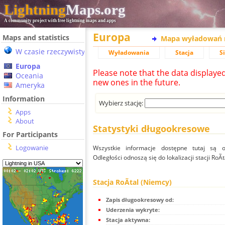
Lightning
Maps.org
A community project with free lightning maps and apps
Europa
Maps and statistics
Mapa wyładowań 
W czasie rzeczywistym
Wyładowania
Stacja
S
Europa
Please note that the data displaye
Oceania
new ones in the future.
Ameryka
Information
Wybierz stację:
Apps
About
Statystyki długookresowe
For Participants
Logowanie
Wszystkie informacje dostępne tutaj są od
Odległości odnoszą się do lokalizacji stacji RoÃ
Stacja RoÃtal (Niemcy)
Zapis długookresowy od:
Uderzenia wykryte:
Stacja aktywna: