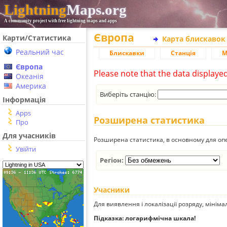
Lightning
Maps.org
A community project with free lightning maps and apps
Європа
Карти/Статистика
Карта блискавок
Реальний час
Блискавки
Станція
М
Європа
Please note that the data displaye
Океанія
Америка
Виберіть станцію:
Інформація
Apps
Розширена статистика
Про
Для учасників
Розширена статистика, в основному для опе
Увійти
Регіон:
Учасники
Для виявлення і локалізації розряду, мінім
Підказка: логарифмічна шкала!