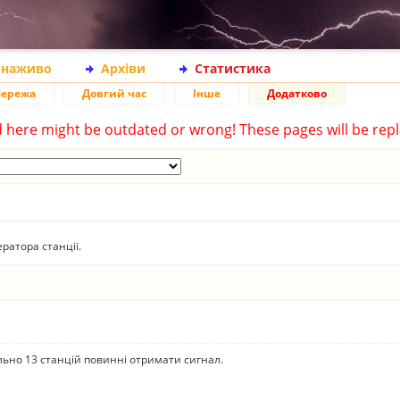
 наживо
Архіви
Статистика
ережа
Довгий час
Інше
Додатково
d here might be outdated or wrong! These pages will be repl
ратора станції.
ально 13 станцій повинні отримати сигнал.