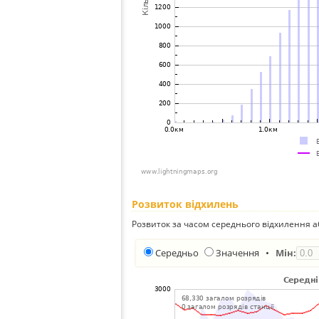
Розвиток відхилень
Розвиток за часом середнього відхилення а
Середньо
Значення
•
Мін: