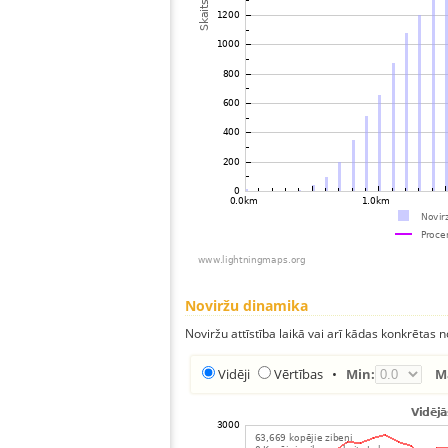
Noviržu dinamika
Noviržu attīstība laikā vai arī kādas konkrētas no
Vidēji
Vērtības
•
Min:
M