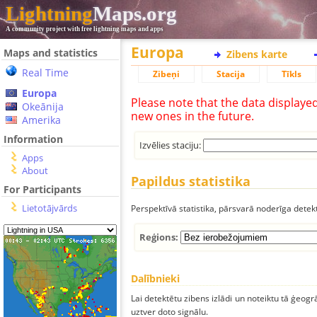
Lightning
Maps.org
A community project with free lightning maps and apps
Europa
Maps and statistics
Zibens karte
Real Time
Zibeņi
Stacija
Tīkls
Europa
Please note that the data displaye
Okeānija
new ones in the future.
Amerika
Information
Izvēlies staciju:
Apps
About
Papildus statistika
For Participants
Lietotājvārds
Perspektīvā statistika, pārsvarā noderīga detek
Reģions:
Dalībnieki
Lai detektētu zibens izlādi un noteiktu tā ģeogr
uztver doto signālu.