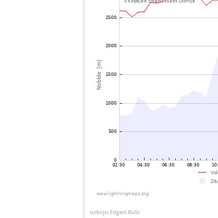
tulkojis Edgars Bušs