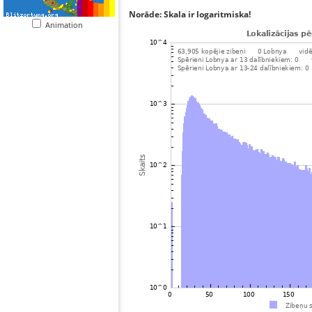
Norāde: Skala ir logaritmiska!
Animation