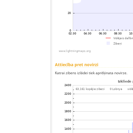
Attiecība pret novirzi
Katrai zibens izlādei tiek aprēķinata novirze.