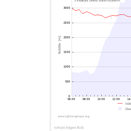
tulkojis Edgars Bušs