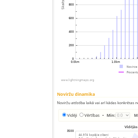
Noviržu dinamika
Noviržu attīstība laikā vai arī kādas konkrētas no
Vidēji
Vērtības
•
Min:
M