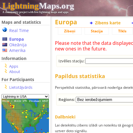
Lightning
Maps.org
A community project with free lightning maps and apps
Europa
Maps and statistics
Zibens karte
Real Time
Zibeņi
Stacija
Tīkls
Europa
Please note that the data displaye
Okeānija
new ones in the future.
Amerika
Information
Izvēlies staciju:
Apps
About
Papildus statistika
For Participants
Lietotājvārds
Perspektīvā statistika, pārsvarā noderīga detek
Reģions:
Dalībnieki
Lai detektētu zibens izlādi un noteiktu tā ģeogr
uztver doto signālu.