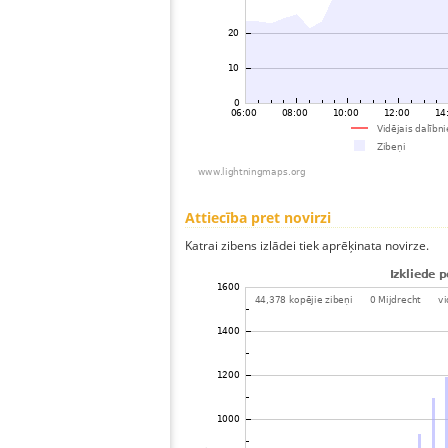
Attiecība pret novirzi
Katrai zibens izlādei tiek aprēķinata novirze.