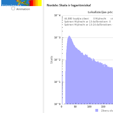
Norāde: Skala ir logaritmiska!
Animation