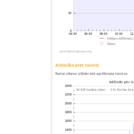
Attiecība pret novirzi
Katrai zibens izlādei tiek aprēķinata novirze.