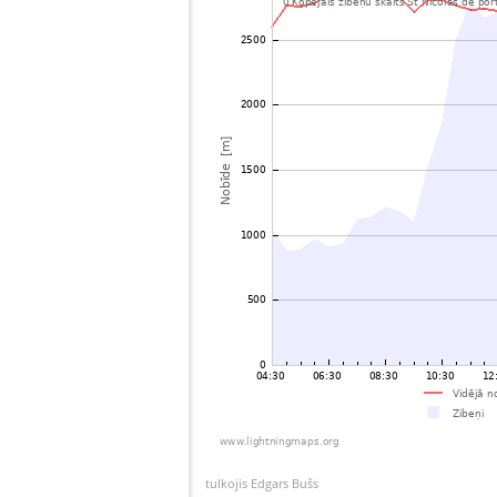
tulkojis Edgars Bušs