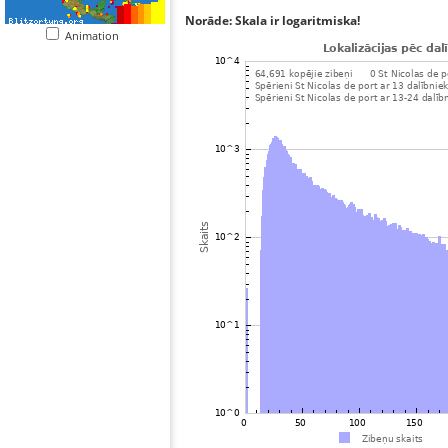
Norāde: Skala ir logaritmiska!
Animation