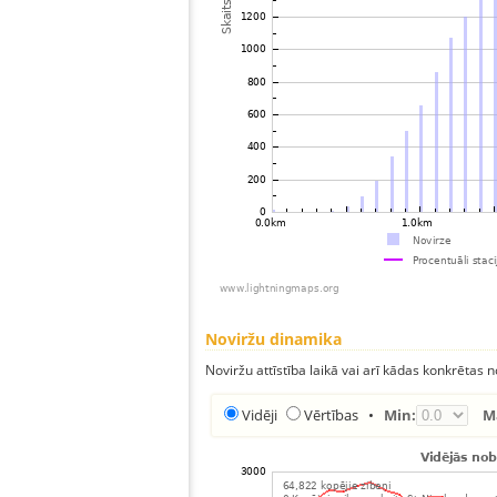
Noviržu dinamika
Noviržu attīstība laikā vai arī kādas konkrētas no
Vidēji
Vērtības
•
Min:
M