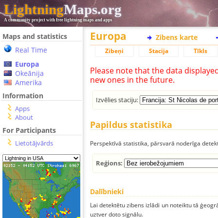
Lightning
Maps.org
A community project with free lightning maps and apps
Europa
Maps and statistics
Zibens karte
Real Time
Zibeņi
Stacija
Tīkls
Europa
Please note that the data displaye
Okeānija
new ones in the future.
Amerika
Information
Izvēlies staciju:
Apps
About
Papildus statistika
For Participants
Lietotājvārds
Perspektīvā statistika, pārsvarā noderīga detek
Reģions:
Dalībnieki
Lai detektētu zibens izlādi un noteiktu tā ģeogr
uztver doto signālu.